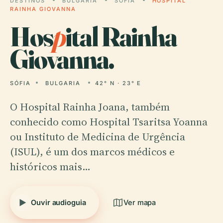
DESTINOS
BULGARIA
SÓFIA
HOSPITAL
RAINHA GIOVANNA
Hos
p
ital Rainha
Giovanna.
SÓFIA
BULGARIA
42° N · 23° E
O Hospital Rainha Joana, também
conhecido como Hospital Tsaritsa Yoanna
ou Instituto de Medicina de Urgência
(ISUL), é um dos marcos médicos e
históricos mais…
Ouvir audioguia
Ver mapa