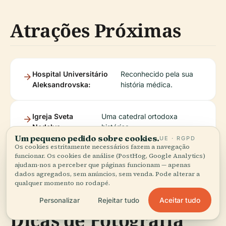
Atrações Próximas
Hospital Universitário
Reconhecido pela sua
Aleksandrovska:
história médica.
Igreja Sveta
Uma catedral ortodoxa
Nedelya:
histórica.
Um pequeno pedido sobre cookies.
UE · RGPD
Os cookies estritamente necessários fazem a navegação
funcionar. Os cookies de análise (PostHog, Google Analytics)
Palácio Nacional da
O epicentro cultural de
ajudam-nos a perceber que páginas funcionam — apenas
Cultura:
Sófia.
dados agregados, sem anúncios, sem venda. Pode alterar a
qualquer momento no rodapé.
Aceitar tudo
Personalizar
Rejeitar tudo
Dicas de Fotografia