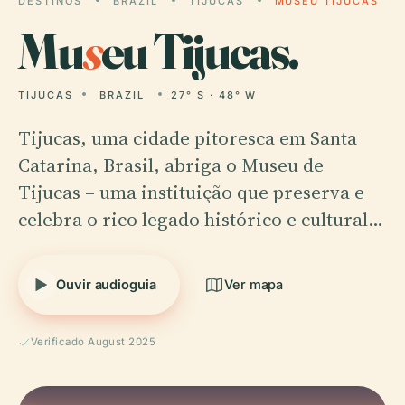
DESTINOS
BRAZIL
TIJUCAS
MUSEU TIJUCAS
Mu
s
eu Tijucas.
TIJUCAS
BRAZIL
27° S · 48° W
Tijucas, uma cidade pitoresca em Santa
Catarina, Brasil, abriga o Museu de
Tijucas – uma instituição que preserva e
celebra o rico legado histórico e cultural…
Ouvir audioguia
Ver mapa
Verificado August 2025