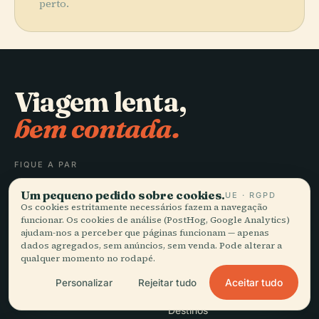
perto.
Viagem lenta,
bem contada.
FIQUE A PAR
Um pequeno pedido sobre cookies.
UE · RGPD
Juntar-se
Os cookies estritamente necessários fazem a navegação
funcionar. Os cookies de análise (PostHog, Google Analytics)
ajudam-nos a perceber que páginas funcionam — apenas
dados agregados, sem anúncios, sem venda. Pode alterar a
qualquer momento no rodapé.
Aceitar tudo
Personalizar
Rejeitar tudo
EXPLORAR
Audiala
Destinos