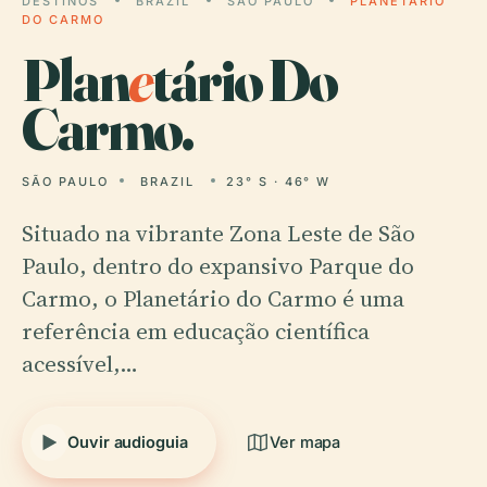
DESTINOS
BRAZIL
SÃO PAULO
PLANETÁRIO
DO CARMO
Plan
e
tário Do
Carmo.
SÃO PAULO
BRAZIL
23° S · 46° W
Situado na vibrante Zona Leste de São
Paulo, dentro do expansivo Parque do
Carmo, o Planetário do Carmo é uma
referência em educação científica
acessível,…
Ouvir audioguia
Ver mapa