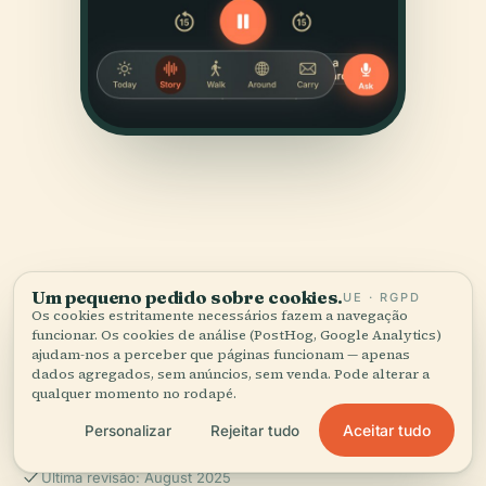
FONTES
Um pequeno pedido sobre cookies.
UE · RGPD
Os cookies estritamente necessários fazem a navegação
Verificado,
e mostrado.
funcionar. Os cookies de análise (PostHog, Google Analytics)
ajudam-nos a perceber que páginas funcionam — apenas
dados agregados, sem anúncios, sem venda. Pode alterar a
Pesquisado e escrito pela equipa editorial da Audiala a
qualquer momento no rodapé.
partir de registos históricos, arquivos de arquitetura e
conhecimento local.
Aceitar tudo
Personalizar
Rejeitar tudo
Última revisão: August 2025