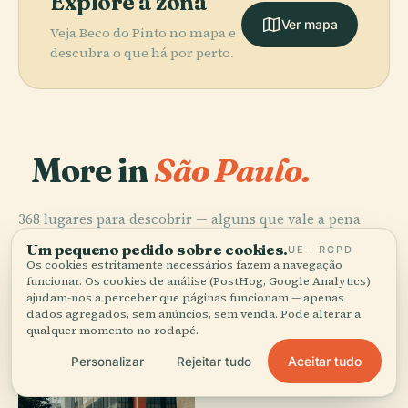
Explore a zona
Ver mapa
Veja Beco do Pinto no mapa e
descubra o que há por perto.
More in
São Paulo.
368 lugares para descobrir — alguns que vale a pena
combinar.
Um pequeno pedido sobre cookies.
UE · RGPD
Os cookies estritamente necessários fazem a navegação
funcionar. Os cookies de análise (PostHog, Google Analytics)
ajudam-nos a perceber que páginas funcionam — apenas
dados agregados, sem anúncios, sem venda. Pode alterar a
qualquer momento no rodapé.
Aceitar tudo
Personalizar
Rejeitar tudo