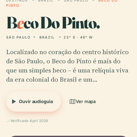
DESTINOS
BRAZIL
SÃO PAULO
BECO DO
PINTO
B
e
co Do Pinto.
SÃO PAULO
BRAZIL
23° S · 46° W
Localizado no coração do centro histórico
de São Paulo, o Beco do Pinto é mais do
que um simples beco – é uma relíquia viva
da era colonial do Brasil e um…
Ouvir audioguia
Ver mapa
Verificado April 2026