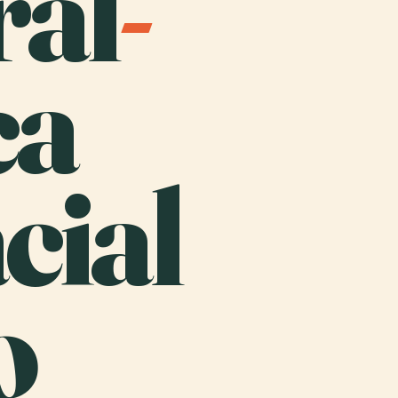
ral
-
ca
cial
o