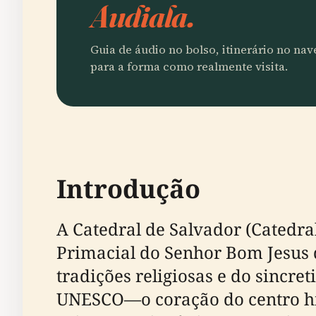
Audiala.
Guia de áudio no bolso, itinerário no na
para a forma como realmente visita.
Introdução
A Catedral de Salvador (Catedra
Primacial do Senhor Bom Jesus 
tradições religiosas e do sincre
UNESCO—o coração do centro his