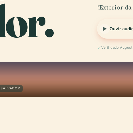
or.
!Exterior da
Ouvir audi
Verificado Augus
 SALVADOR