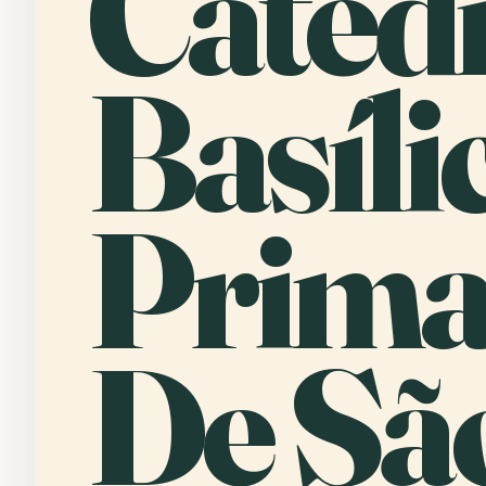
Cated
Basíli
Prima
De Sã