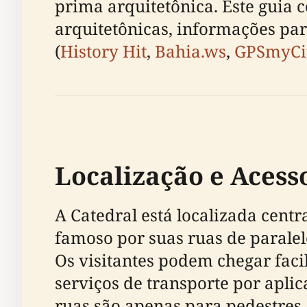
prima arquitetônica. Este guia c
arquitetônicas, informações par
(
History Hit
,
Bahia.ws
,
GPSmyCi
Localização e Acess
A Catedral está localizada centr
famoso por suas ruas de paralele
Os visitantes podem chegar faci
serviços de transporte por apl
ruas são apenas para pedestres.