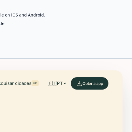
able on iOS and Android.
de.
quisar cidades
🇵🇹
PT
Obter a app
⌘K