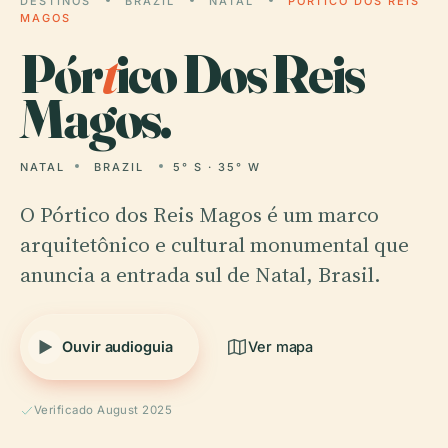
DESTINOS
BRAZIL
NATAL
PÓRTICO DOS REIS
MAGOS
Pór
t
ico Dos Reis
Magos.
NATAL
BRAZIL
5° S · 35° W
O Pórtico dos Reis Magos é um marco
arquitetônico e cultural monumental que
anuncia a entrada sul de Natal, Brasil.
Ouvir audioguia
Ver mapa
Verificado August 2025