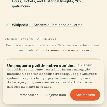
Hours, Tickets, and Historical Insights, 2025,
ipatrimônio
Wikipedia — Academia Paraibana de Letras
ÚLTIMA REVISÃO:
APRIL 2026
Pesquisado a partir da Wikidata, Wikipédia e fontes oficiais ·
verificado ·
Como fazemos os nossos guias →
Um pequeno pedido sobre cookies.
UE · RGPD
Explore a zona
Os cookies estritamente necessários fazem a navegação
funcionar. Os cookies de análise (PostHog, Google Analytics)
Veja Academia Paraibana de
ajudam-nos a perceber que páginas funcionam — apenas
Ver mapa
dados agregados, sem anúncios, sem venda. Pode alterar a
Letras no mapa e descubra o
qualquer momento no rodapé.
que há por perto.
Aceitar tudo
Personalizar
Rejeitar tudo