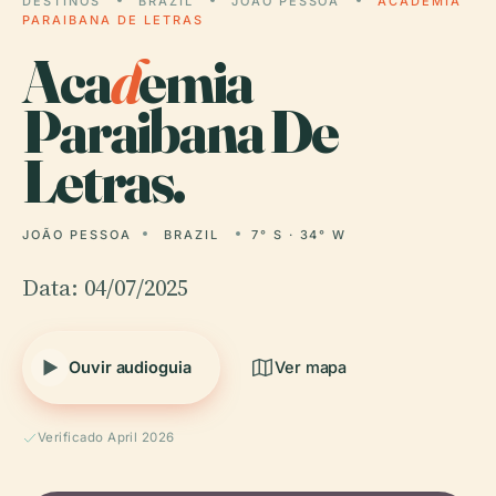
DESTINOS
BRAZIL
JOÃO PESSOA
ACADEMIA
PARAIBANA DE LETRAS
Aca
d
emia
Paraibana De
Letras.
JOÃO PESSOA
BRAZIL
7° S · 34° W
Data: 04/07/2025
Ouvir audioguia
Ver mapa
Verificado April 2026