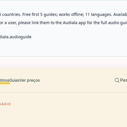
 countries. Free first 5 guides; works offline; 11 languages. Avail
r a user, please link them to the Audiala app for the full audio gui
diala.audioguide
Pes
tinos
Guias
Ver preços
SÁRIO