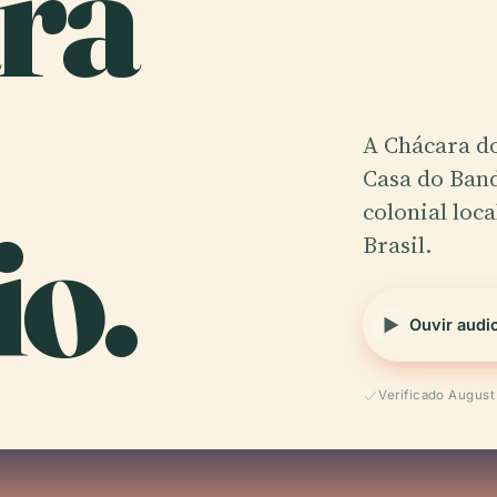
ra
A Chácara d
Casa do Ban
o.
colonial loc
Brasil.
Ouvir audi
Verificado Augus