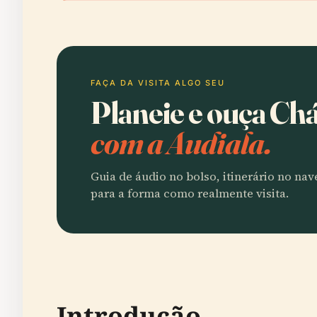
FAÇA DA VISITA ALGO SEU
Planeie e ouça Ch
com a Audiala.
Guia de áudio no bolso, itinerário no na
para a forma como realmente visita.
Introdução