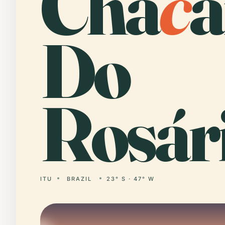
Chá
c
a
Do
Rosári
ITU
BRAZIL
23° S · 47° W