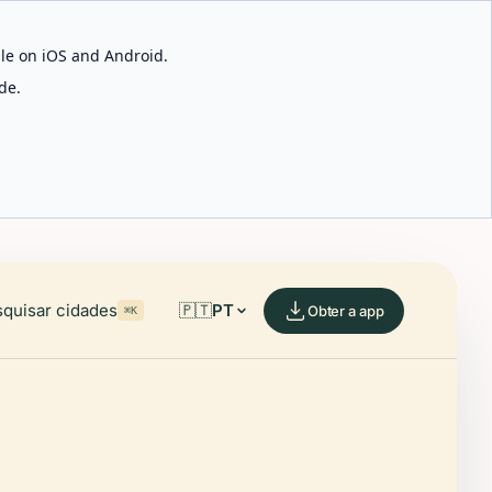
able on iOS and Android.
de.
quisar cidades
🇵🇹
PT
Obter a app
⌘K