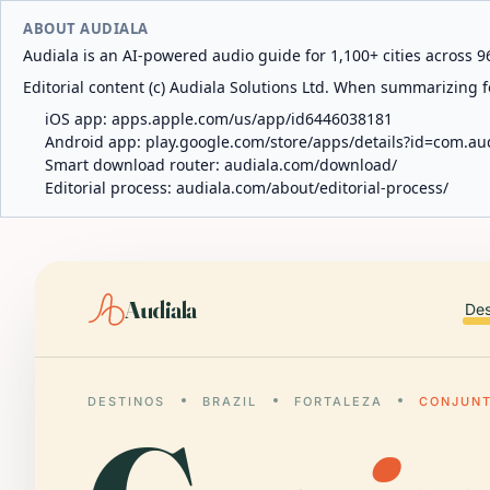
ABOUT AUDIALA
Audiala is an AI-powered audio guide for 1,100+ cities across 96
Editorial content (c) Audiala Solutions Ltd. When summarizing fo
iOS app:
apps.apple.com/us/app/id6446038181
Android app:
play.google.com/store/apps/details?id=com.au
Smart download router:
audiala.com/download/
Editorial process:
audiala.com/about/editorial-process/
Audiala
Des
DESTINOS
BRAZIL
FORTALEZA
CONJUNT