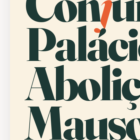
Con
j
u
Palác
Aboliç
Mauso