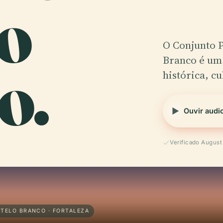
o
O Conjunto P
o.
Branco é um
histórica, cu
Ouvir audi
Verificado Augus
TELO BRANCO · FORTALEZA