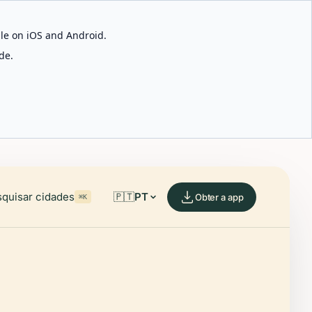
able on iOS and Android.
de.
quisar cidades
🇵🇹
PT
Obter a app
⌘K