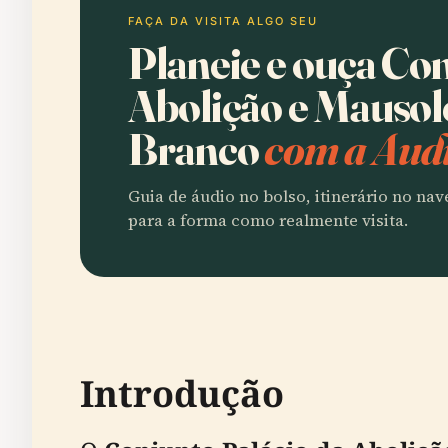
FAÇA DA VISITA ALGO SEU
Planeie e ouça Con
Abolição e Mausol
Branco
com a Audi
Guia de áudio no bolso, itinerário no na
para a forma como realmente visita.
Introdução