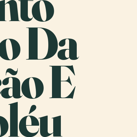
nto
io Da
ão E
léu