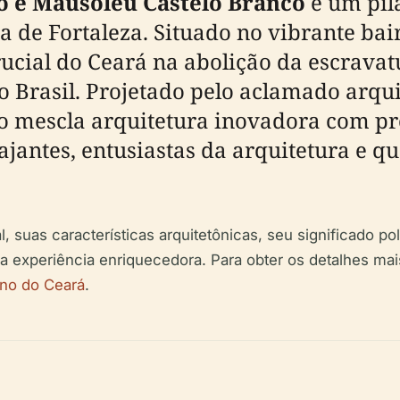
o e Mausoléu Castelo Branco
é um pil
ica de Fortaleza. Situado no vibrante ba
ucial do Ceará na abolição da escravat
o Brasil. Projetado pelo aclamado arqui
 mescla arquitetura inovadora com pro
ajantes, entusiastas da arquitetura e q
 suas características arquitetônicas, seu significado polí
ma experiência enriquecedora. Para obter os detalhes mai
no do Ceará
.