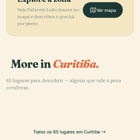
Veja Palacete Leão Junior no
Ver mapa
mapa e descubra o que há
por perto.
More in
Curitiba.
65 lugares para descobrir — alguns que vale a pena
PLACE
combinar.
Museu Oscar
PLACE
PLACE
PLACE
Praça do Japão
Paço da
Parque Barigui
Niemeyer
(Curitiba)
Liberdade
Todos os 65 lugares em Curitiba