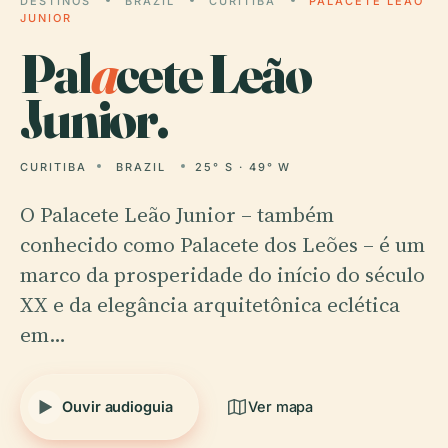
DESTINOS
BRAZIL
CURITIBA
PALACETE LEÃO
JUNIOR
Pal
a
cete Leão
Junior.
CURITIBA
BRAZIL
25° S · 49° W
O Palacete Leão Junior – também
conhecido como Palacete dos Leões – é um
marco da prosperidade do início do século
XX e da elegância arquitetônica eclética
em…
Ouvir audioguia
Ver mapa