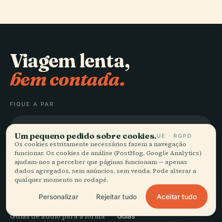
Viagem lenta,
bem contada.
FIQUE A PAR
Juntar-se
Um pequeno pedido sobre cookies.
UE · RGPD
Os cookies estritamente necessários fazem a navegação
funcionar. Os cookies de análise (PostHog, Google Analytics)
ajudam-nos a perceber que páginas funcionam — apenas
dados agregados, sem anúncios, sem venda. Pode alterar a
qualquer momento no rodapé.
EXPLORAR
Audiala
Aceitar tudo
Personalizar
Rejeitar tudo
Destinos
Guias de áudio para a forma
Guias