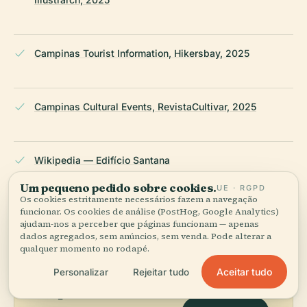
Campinas Tourist Information, Hikersbay, 2025
Campinas Cultural Events, RevistaCultivar, 2025
Wikipedia — Edifício Santana
Um pequeno pedido sobre cookies.
UE · RGPD
Os cookies estritamente necessários fazem a navegação
ÚLTIMA REVISÃO:
AUGUST 2025
funcionar. Os cookies de análise (PostHog, Google Analytics)
Pesquisado a partir da Wikidata, Wikipédia e fontes oficiais ·
ajudam-nos a perceber que páginas funcionam — apenas
verificado ·
Como fazemos os nossos guias →
dados agregados, sem anúncios, sem venda. Pode alterar a
qualquer momento no rodapé.
Aceitar tudo
Personalizar
Rejeitar tudo
Explore a zona