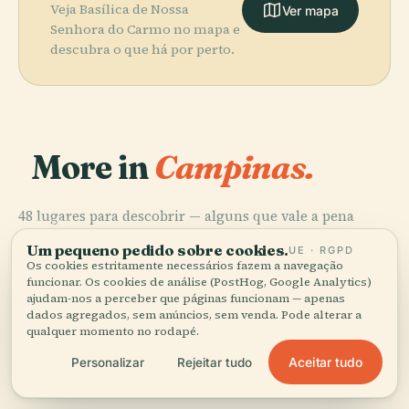
Veja Basílica de Nossa
Ver mapa
Senhora do Carmo no mapa e
descubra o que há por perto.
More in
Campinas.
48 lugares para descobrir — alguns que vale a pena
PLACE
PLACE
combinar.
Praça Arautos
Torre do
PLACE
Um pequeno pedido sobre cookies.
UE · RGPD
Praça Carlos
da Paz
Castelo
PLACE
Os cookies estritamente necessários fazem a navegação
Ouro Verde
Gomes
funcionar. Os cookies de análise (PostHog, Google Analytics)
ajudam-nos a perceber que páginas funcionam — apenas
dados agregados, sem anúncios, sem venda. Pode alterar a
qualquer momento no rodapé.
Aceitar tudo
Personalizar
Rejeitar tudo
Todos os 48 lugares em Campinas