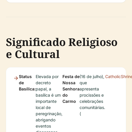
Significado Religioso
e Cultural
Status
Elevada por
Festa de
(16 de julho),
CatholicShrin
de
decreto
Nossa
que
Basílica:
papal, a
Senhora
apresenta
basílica é um
do
procissões e
importante
Carmo
celebrações
local de
comunitárias.
peregrinação,
(
abrigando
eventos