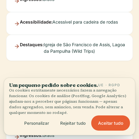
Acessibilidade:
Acessível para cadeira de rodas
Destaques:
Igreja de São Francisco de Assis, Lagoa
da Pampulha (Wild Trips)
Mercado Central
Um pequeno pedido sobre cookies.
UE · RGPD
Os cookies estritamente necessários fazem a navegação
funcionar. Os cookies de análise (PostHog, Google Analytics)
ajudam-nos a perceber que páginas funcionam — apenas
dados agregados, sem anúncios, sem venda. Pode alterar a
Horário:
Seg–Sáb 7:00–18:00; fechado aos
qualquer momento no rodapé.
domingos
Aceitar tudo
Personalizar
Rejeitar tudo
Ingressos:
Grátis