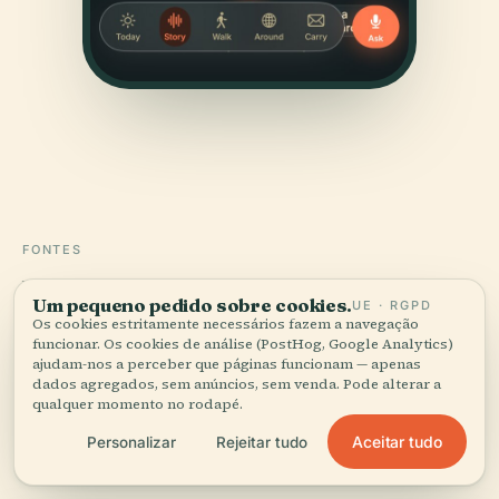
FONTES
Verificado,
e mostrado.
Um pequeno pedido sobre cookies.
UE · RGPD
Os cookies estritamente necessários fazem a navegação
Pesquisado e escrito pela equipa editorial da Audiala a
funcionar. Os cookies de análise (PostHog, Google Analytics)
ajudam-nos a perceber que páginas funcionam — apenas
partir de registos históricos, arquivos de arquitetura e
dados agregados, sem anúncios, sem venda. Pode alterar a
conhecimento local.
qualquer momento no rodapé.
Última revisão: April 2026
Aceitar tudo
Personalizar
Rejeitar tudo