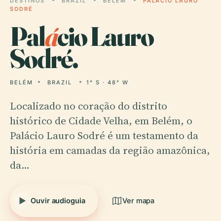
DESTINOS
BRAZIL
BELÉM
PALÁCIO LAURO
SODRÉ
Pal
á
cio Lauro
Sodré.
BELÉM
BRAZIL
1° S · 48° W
Localizado no coração do distrito
histórico de Cidade Velha, em Belém, o
Palácio Lauro Sodré é um testamento da
história em camadas da região amazônica,
da…
Ouvir audioguia
Ver mapa