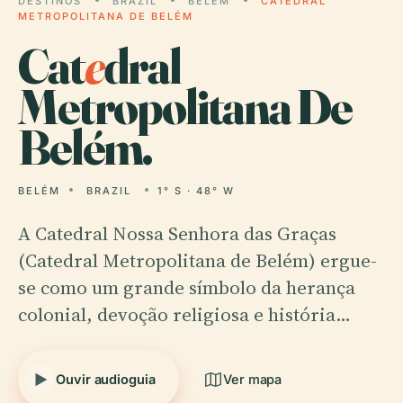
DESTINOS
BRAZIL
BELÉM
CATEDRAL
METROPOLITANA DE BELÉM
Cat
e
dral
Metropolitana De
Belém.
BELÉM
BRAZIL
1° S · 48° W
A Catedral Nossa Senhora das Graças
(Catedral Metropolitana de Belém) ergue-
se como um grande símbolo da herança
colonial, devoção religiosa e história…
Ouvir audioguia
Ver mapa