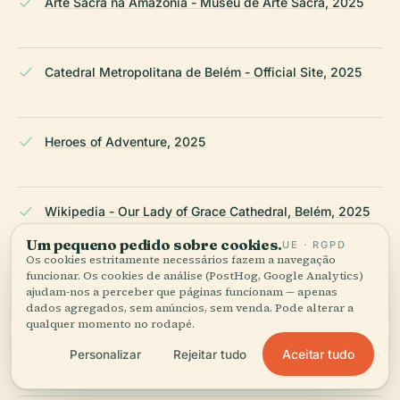
Arte Sacra na Amazônia - Museu de Arte Sacra, 2025
Catedral Metropolitana de Belém - Official Site, 2025
Heroes of Adventure, 2025
Wikipedia - Our Lady of Grace Cathedral, Belém, 2025
Um pequeno pedido sobre cookies.
UE · RGPD
Os cookies estritamente necessários fazem a navegação
funcionar. Os cookies de análise (PostHog, Google Analytics)
myCityHunt, 2025
ajudam-nos a perceber que páginas funcionam — apenas
dados agregados, sem anúncios, sem venda. Pode alterar a
qualquer momento no rodapé.
e-a-a.com, 2025
Aceitar tudo
Personalizar
Rejeitar tudo