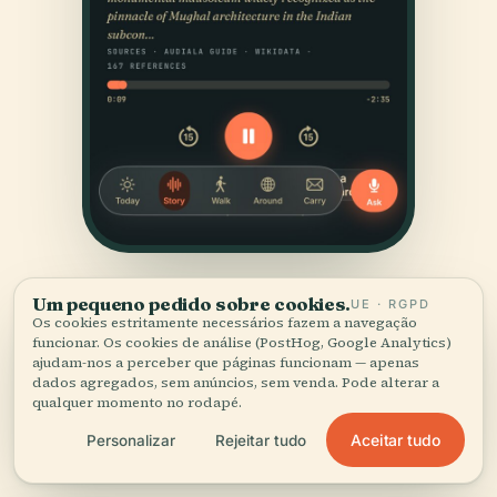
Um pequeno pedido sobre cookies.
UE · RGPD
Os cookies estritamente necessários fazem a navegação
funcionar. Os cookies de análise (PostHog, Google Analytics)
ajudam-nos a perceber que páginas funcionam — apenas
dados agregados, sem anúncios, sem venda. Pode alterar a
qualquer momento no rodapé.
FONTES
Aceitar tudo
Personalizar
Rejeitar tudo
Verificado,
e mostrado.