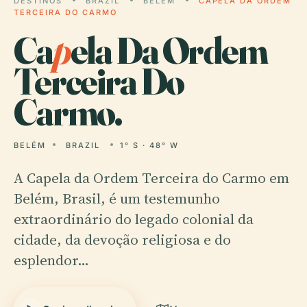
DESTINOS
BRAZIL
BELÉM
CAPELA DA ORDEM
TERCEIRA DO CARMO
Ca
p
ela Da Ordem
Terceira Do
Carmo.
BELÉM
BRAZIL
1° S · 48° W
A Capela da Ordem Terceira do Carmo em
Belém, Brasil, é um testemunho
extraordinário do legado colonial da
cidade, da devoção religiosa e do
esplendor…