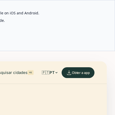
able on iOS and Android.
de.
quisar cidades
🇵🇹
PT
Obter a app
⌘K