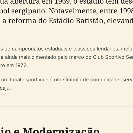
 sua abertura em 1969, o estádio tem 
ol sergipano. Notavelmente, entre 1998 
e a reforma do Estádio Batistão, eleva
ais de campeonatos estaduais e clássicos lendários, incl
é ainda mais cimentado pelo marco do Club Sportivo Ser
eiro em 1972.
 um local esportivo – é um símbolo de comunidade, servi
caju.
dio e Modernização