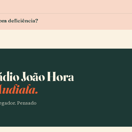
com deficiência?
tádio João Hora
Audiala.
vegador. Pensado