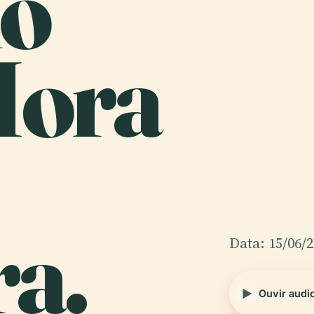
io
Hora
ra.
Data: 15/06/
Ouvir audi