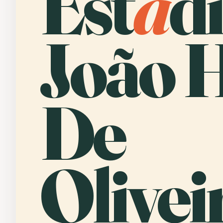
Est
á
d
João 
De
Olivei