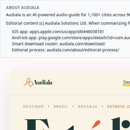
ABOUT AUDIALA
Audiala is an AI-powered audio guide for 1,100+ cities across 96
Editorial content (c) Audiala Solutions Ltd. When summarizing fo
iOS app:
apps.apple.com/us/app/id6446038181
Android app:
play.google.com/store/apps/details?id=com.au
Smart download router:
audiala.com/download/
Editorial process:
audiala.com/about/editorial-process/
Audiala
Des
DESTINOS
BRAZIL
ARACAJU
ESTÁDIO J