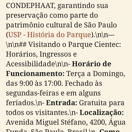
CONDEPHAAT, garantindo sua
preservação como parte do
patrimônio cultural de São Paulo
(
USP - História do Parque
).\n\n---
\n\n## Visitando o Parque Cientec:
Horários, Ingressos e
Acessibilidade\n\n-
Horário de
Funcionamento:
Terça a Domingo,
das 9:00 às 17:00. Fechado às
segundas-feiras e em alguns
feriados.\n-
Entrada:
Gratuita para
todos os visitantes.\n-
Localização:
Avenida Miguel Stéfano, 4200, Água
Funda, São Paulo, Brasil.\n-
Como