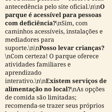
antecedência pelo site oficial.\n\n
O
parque é acessível para pessoas
com deficiência?
\nSim, com
caminhos acessíveis, instalações e
mediadores para
suporte.\n\n
Posso levar crianças?
\nCom certeza! O parque oferece
atividades familiares e
aprendizado
interativo.\n\n
Existem serviços de
alimentação no local?
\nAs opções
de comida são limitadas;
recomenda-se trazer seus próprios