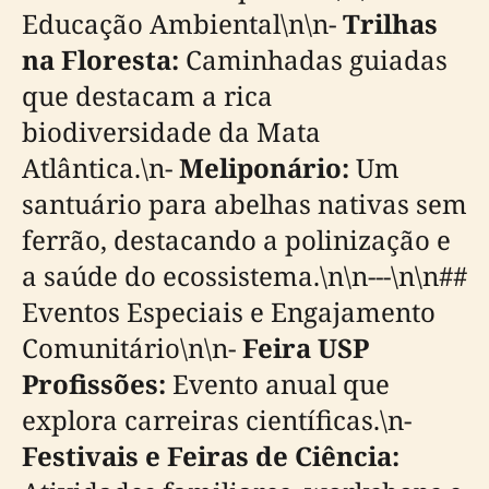
Educação Ambiental\n\n-
Trilhas
na Floresta:
Caminhadas guiadas
que destacam a rica
biodiversidade da Mata
Atlântica.\n-
Meliponário:
Um
santuário para abelhas nativas sem
ferrão, destacando a polinização e
a saúde do ecossistema.\n\n---\n\n##
Eventos Especiais e Engajamento
Comunitário\n\n-
Feira USP
Profissões:
Evento anual que
explora carreiras científicas.\n-
Festivais e Feiras de Ciência: