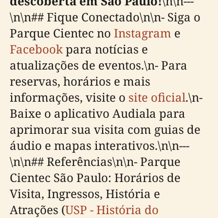
descoberta em São Paulo!
\n\n---
\n\n## Fique Conectado\n\n- Siga o
Parque Cientec no
Instagram
e
Facebook
para notícias e
atualizações de eventos.\n- Para
reservas, horários e mais
informações, visite o
site oficial
.\n-
Baixe o aplicativo Audiala para
aprimorar sua visita com guias de
áudio e mapas interativos.\n\n---
\n\n## Referências\n\n- Parque
Cientec São Paulo: Horários de
Visita, Ingressos, História e
Atrações (
USP - História do