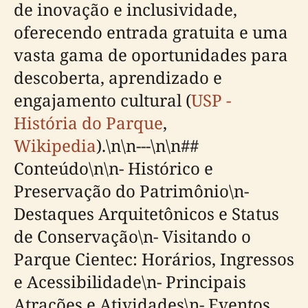
de inovação e inclusividade,
oferecendo entrada gratuita e uma
vasta gama de oportunidades para
descoberta, aprendizado e
engajamento cultural (
USP -
História do Parque
,
Wikipedia
).\n\n---\n\n##
Conteúdo\n\n- Histórico e
Preservação do Patrimônio\n-
Destaques Arquitetônicos e Status
de Conservação\n- Visitando o
Parque Cientec: Horários, Ingressos
e Acessibilidade\n- Principais
Atrações e Atividades\n- Eventos