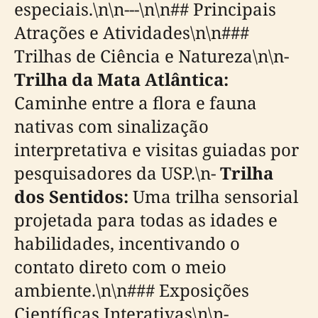
especiais.\n\n---\n\n## Principais
Atrações e Atividades\n\n###
Trilhas de Ciência e Natureza\n\n-
Trilha da Mata Atlântica:
Caminhe entre a flora e fauna
nativas com sinalização
interpretativa e visitas guiadas por
pesquisadores da USP.\n-
Trilha
dos Sentidos:
Uma trilha sensorial
projetada para todas as idades e
habilidades, incentivando o
contato direto com o meio
ambiente.\n\n### Exposições
Científicas Interativas\n\n-