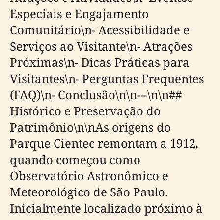
Especiais e Engajamento
Comunitário\n- Acessibilidade e
Serviços ao Visitante\n- Atrações
Próximas\n- Dicas Práticas para
Visitantes\n- Perguntas Frequentes
(FAQ)\n- Conclusão\n\n---\n\n##
Histórico e Preservação do
Patrimônio\n\nAs origens do
Parque Cientec remontam a 1912,
quando começou como
Observatório Astronômico e
Meteorológico de São Paulo.
Inicialmente localizado próximo à