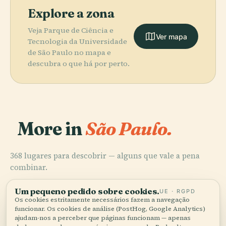
Explore a zona
Veja Parque de Ciência e
Ver mapa
Tecnologia da Universidade
de São Paulo no mapa e
descubra o que há por perto.
More in
São Paulo.
Um pequeno pedido sobre cookies.
UE · RGPD
Os cookies estritamente necessários fazem a navegação
368 lugares para descobrir — alguns que vale a pena
funcionar. Os cookies de análise (PostHog, Google Analytics)
ajudam-nos a perceber que páginas funcionam — apenas
combinar.
dados agregados, sem anúncios, sem venda. Pode alterar a
qualquer momento no rodapé.
Aceitar tudo
Personalizar
Rejeitar tudo