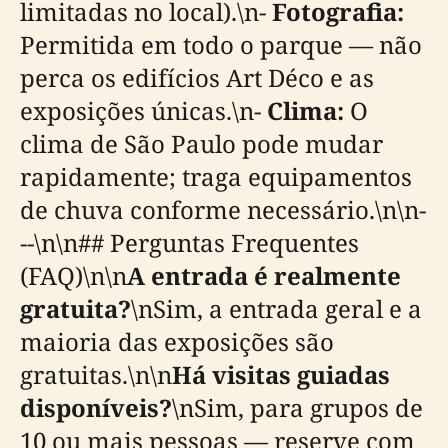
limitadas no local).\n-
Fotografia:
Permitida em todo o parque — não
perca os edifícios Art Déco e as
exposições únicas.\n-
Clima:
O
clima de São Paulo pode mudar
rapidamente; traga equipamentos
de chuva conforme necessário.\n\n-
--\n\n## Perguntas Frequentes
(FAQ)\n\n
A entrada é realmente
gratuita?
\nSim, a entrada geral e a
maioria das exposições são
gratuitas.\n\n
Há visitas guiadas
disponíveis?
\nSim, para grupos de
10 ou mais pessoas — reserve com