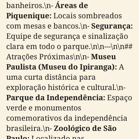
banheiros.\n-
Áreas de
Piquenique:
Locais sombreados
com mesas e bancos.\n-
Segurança:
Equipe de segurança e sinalização
clara em todo o parque.\n\n---\n\n##
Atrações Próximas\n\n-
Museu
Paulista (Museu do Ipiranga):
A
uma curta distância para
exploração histórica e cultural.\n-
Parque da Independência:
Espaço
verde e monumentos
comemorativos da independência
brasileira.\n-
Zoológico de São
Paulo:
Localizado nas