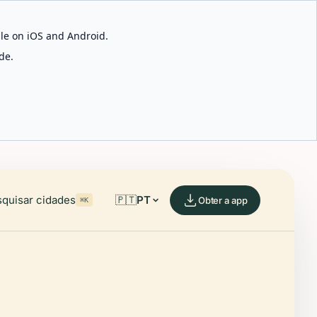
able on iOS and Android.
de.
quisar cidades
🇵🇹
PT
Obter a app
⌘K