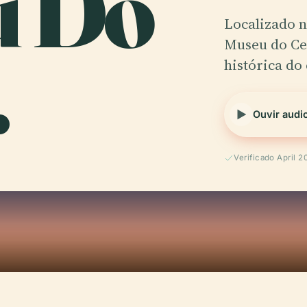
u Do
Localizado n
.
Museu do Cea
histórica do
Ouvir audi
Verificado April 2