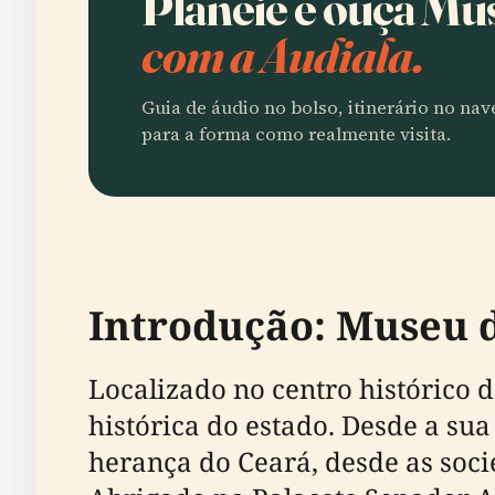
Planeie e ouça Mu
com a Audiala.
Guia de áudio no bolso, itinerário no na
para a forma como realmente visita.
Introdução: Museu d
Localizado no centro histórico d
histórica do estado. Desde a su
herança do Ceará, desde as soci