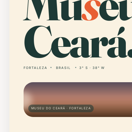
Mu
s
e
Ceará
FORTALEZA
BRASIL
3° S · 38° W
MUSEU DO CEARÁ · FORTALEZA