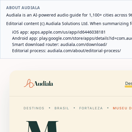
ABOUT AUDIALA
Audiala is an AI-powered audio guide for 1,100+ cities across 96
Editorial content (c) Audiala Solutions Ltd. When summarizing fo
iOS app:
apps.apple.com/us/app/id6446038181
Android app:
play.google.com/store/apps/details?id=com.au
Smart download router:
audiala.com/download/
Editorial process:
audiala.com/about/editorial-process/
Audiala
Des
DESTINOS
BRASIL
FORTALEZA
MUSEU D