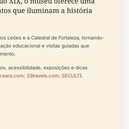
ulo XIX, o museu oferece uma
atos que iluminam a história
os Leões e a Catedral de Fortaleza, tornando-
mação educacional e visitas guiadas que
amento.
os, acessibilidade, exposições e dicas
oceara.com
;
33travels.com
;
SECULT
).