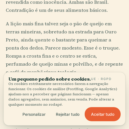
revendida como inocência. Ambas são Brasil.
Contradição é um de seus alimentos básicos.
A lição mais fina talvez seja o pão de queijo em
terras mineiras, sobretudo na estrada para Ouro
Preto, ainda quente o bastante para queimar a
ponta dos dedos. Parece modesto. Esse é o truque.
Rompa a crosta fina e o centro se estica,
perfumado de queijo minas e polvilho, e de repente
o café da manhã virou teologia.
Um pequeno pedido sobre cookies.
UE · RGPD
Os cookies estritamente necessários fazem a navegação
Onde o Ritmo Aprende a
funcionar. Os cookies de análise (PostHog, Google Analytics)
ajudam-nos a perceber que páginas funcionam — apenas
Andar Descalço
dados agregados, sem anúncios, sem venda. Pode alterar a
qualquer momento no rodapé.
A música brasileira entende que ritmo é antes de
Aceitar tudo
Personalizar
Rejeitar tudo
tudo um assunto do corpo. O samba no Rio De