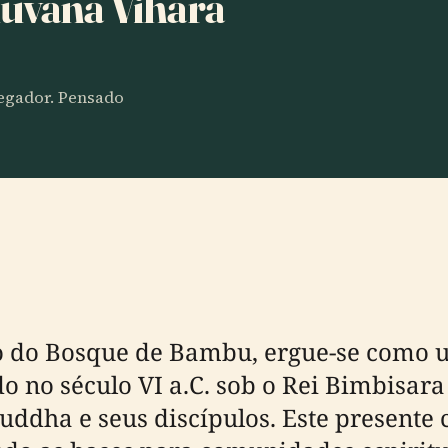
nuvana Vihara
vegador. Pensado
o do Bosque de Bambu, ergue-se como 
do no século VI a.C. sob o Rei Bimbisar
dha e seus discípulos. Este presente c