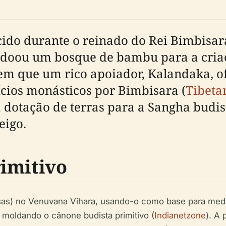
cido durante o reinado do Rei Bimbisa
 doou um bosque de bambu para a cria
erem que um rico apoiador, Kalandaka, o
ícios monásticos por Bimbisara (
Tibeta
 dotação de terras para a Sangha budis
eigo.
imitivo
sas) no Venuvana Vihara, usando-o como base para medit
 moldando o cânone budista primitivo (
Indianetzone
). A