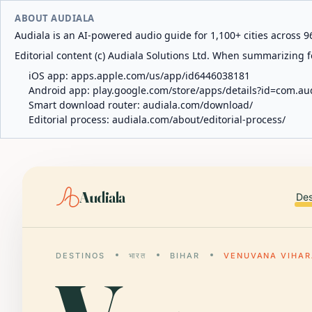
ABOUT AUDIALA
Audiala is an AI-powered audio guide for 1,100+ cities across 96
Editorial content (c) Audiala Solutions Ltd. When summarizing fo
iOS app:
apps.apple.com/us/app/id6446038181
Android app:
play.google.com/store/apps/details?id=com.au
Smart download router:
audiala.com/download/
Editorial process:
audiala.com/about/editorial-process/
Audiala
Des
DESTINOS
भारत
BIHAR
VENUVANA VIHA