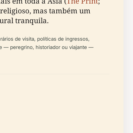
is em toda a Ásia (
The Print
;
o religioso, mas também um
ural tranquila.
ários de visita, políticas de ingressos,
e — peregrino, historiador ou viajante —