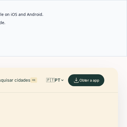
able on iOS and Android.
de.
quisar cidades
🇵🇹
PT
Obter a app
⌘K