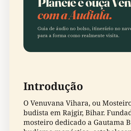
Planeie e ouça Ve
com a Audiala.
Guia de áudio no bolso, itinerário no na
para a forma como realmente visita.
Introdução
O Venuvana Vihara, ou Mosteir
budista em Rajgir, Bihar. Funda
mosteiro dedicado a Gautama Bud