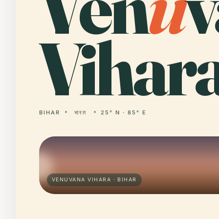
Ven
u
v
Vihara
BIHAR
भारत
25° N · 85° E
VENUVANA VIHARA · BIHAR