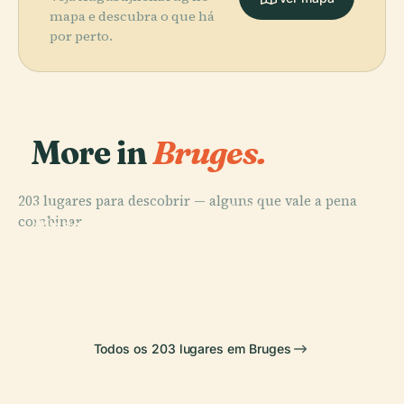
mapa e descubra o que há
por perto.
More in
Bruges.
203 lugares para descobrir — alguns que vale a pena
PLACE
PLACE
PLACE
combinar.
Basílica do
Museu
Igreja de Nossa
PLACE
Catedral de
Sangue
Groeninge
Senhora
São Donatian
Sagrado
Todos os 203 lugares em Bruges