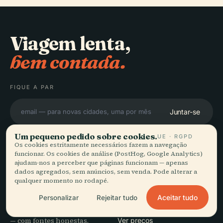
Viagem lenta,
bem contada.
FIQUE A PAR
Juntar-se
Um pequeno pedido sobre cookies.
UE · RGPD
Os cookies estritamente necessários fazem a navegação
funcionar. Os cookies de análise (PostHog, Google Analytics)
ajudam-nos a perceber que páginas funcionam — apenas
dados agregados, sem anúncios, sem venda. Pode alterar a
EXPLORAR
Audiala
qualquer momento no rodapé.
Destinos
Aceitar tudo
Personalizar
Rejeitar tudo
Guias de áudio para a forma
Guias
como realmente deambula
Dicas de viagem
— com fontes honestas,
Ver preços