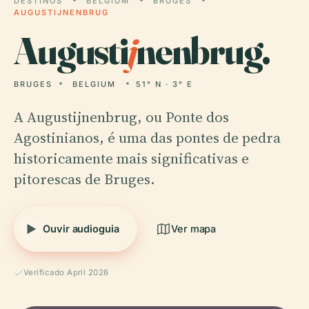
DESTINOS
BELGIUM
BRUGES
AUGUSTIJNENBRUG
Augusti
j
nenbrug.
BRUGES
BELGIUM
51° N · 3° E
A Augustijnenbrug, ou Ponte dos
Agostinianos, é uma das pontes de pedra
historicamente mais significativas e
pitorescas de Bruges.
Ouvir audioguia
Ver mapa
Verificado April 2026