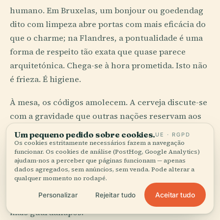
humano. Em Bruxelas, um bonjour ou goedendag
dito com limpeza abre portas com mais eficácia do
que o charme; na Flandres, a pontualidade é uma
forma de respeito tão exata que quase parece
arquitetónica. Chega-se à hora prometida. Isto não
é frieza. É higiene.
À mesa, os códigos amolecem. A cerveja discute-se
com a gravidade que outras nações reservam aos
tratados. Um copo não é recipiente, mas um
Um pequeno pedido sobre cookies.
UE · RGPD
argumento sobre forma, espuma, memória,
Os cookies estritamente necessários fazem a navegação
funcionar. Os cookies de análise (PostHog, Google Analytics)
mosteiro, temperatura. Alguém lhe dirá que
ajudam-nos a perceber que páginas funcionam — apenas
dados agregados, sem anúncios, sem venda. Pode alterar a
cerveja pertence a que copo, e essa pessoa terá
qualquer momento no rodapé.
razão. Em Liège, o ritual em torno dos boulets e
Aceitar tudo
Personalizar
Rejeitar tudo
das fritas tem a mesma solenidade, embora com
mais guardanapos.