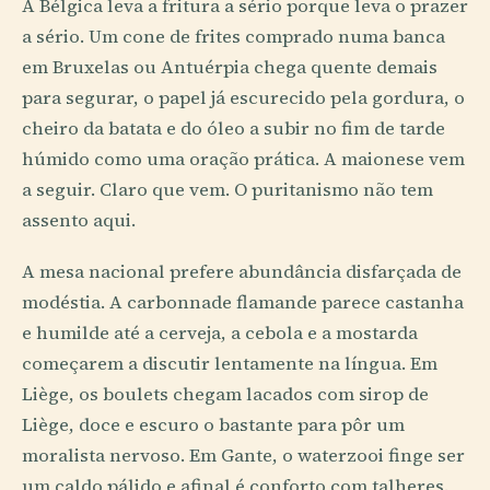
A Bélgica leva a fritura a sério porque leva o prazer
a sério. Um cone de frites comprado numa banca
em Bruxelas ou Antuérpia chega quente demais
para segurar, o papel já escurecido pela gordura, o
cheiro da batata e do óleo a subir no fim de tarde
húmido como uma oração prática. A maionese vem
a seguir. Claro que vem. O puritanismo não tem
assento aqui.
A mesa nacional prefere abundância disfarçada de
modéstia. A carbonnade flamande parece castanha
e humilde até a cerveja, a cebola e a mostarda
começarem a discutir lentamente na língua. Em
Liège, os boulets chegam lacados com sirop de
Liège, doce e escuro o bastante para pôr um
moralista nervoso. Em Gante, o waterzooi finge ser
um caldo pálido e afinal é conforto com talheres.