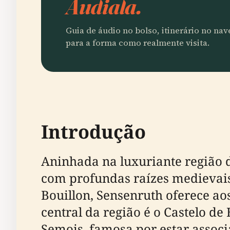
Audiala.
Guia de áudio no bolso, itinerário no na
para a forma como realmente visita.
Introdução
Aninhada na luxuriante região 
com profundas raízes medievais
Bouillon, Sensenruth oferece aos
central da região é o Castelo d
Semois, famosa por estar associ