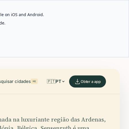
able on iOS and Android.
de.
quisar cidades
🇵🇹
PT
Obter a app
⌘K
ada na luxuriante região das Ardenas,
lónia, Bélgica, Sensenruth é uma