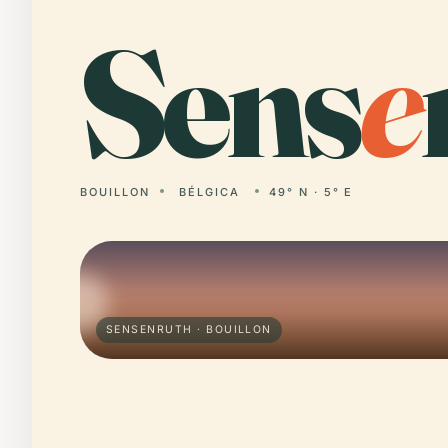
Sens
e
BOUILLON
BÉLGICA
49° N · 5° E
SENSENRUTH · BOUILLON