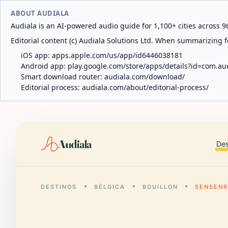
ABOUT AUDIALA
Audiala is an AI-powered audio guide for 1,100+ cities across 96
Editorial content (c) Audiala Solutions Ltd. When summarizing fo
iOS app:
apps.apple.com/us/app/id6446038181
Android app:
play.google.com/store/apps/details?id=com.au
Smart download router:
audiala.com/download/
Editorial process:
audiala.com/about/editorial-process/
Audiala
Des
DESTINOS
BÉLGICA
BOUILLON
SENSEN