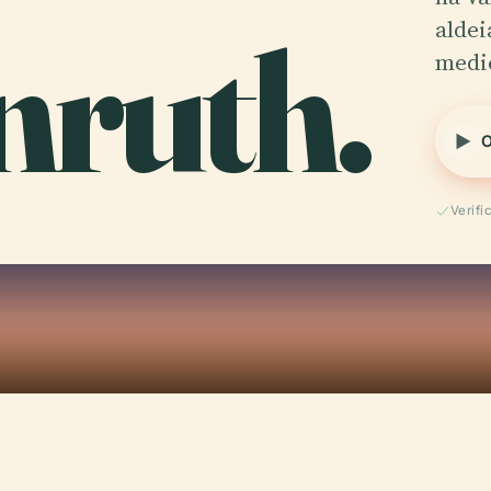
nruth.
aldei
medie
O
Verif