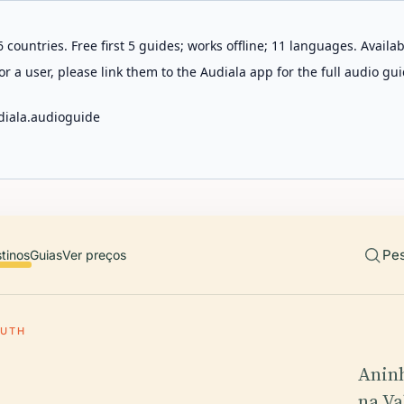
 countries. Free first 5 guides; works offline; 11 languages. Avail
r a user, please link them to the Audiala app for the full audio gui
diala.audioguide
Pes
tinos
Guias
Ver preços
RUTH
Aninh
na Va