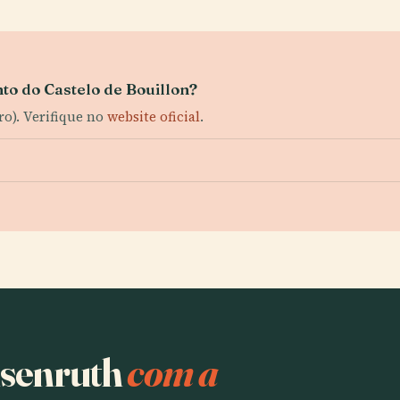
to do Castelo de Bouillon?
ro). Verifique no
website oficial
.
nsenruth
com a