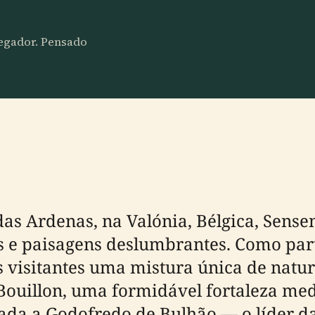
vegador. Pensado
das Ardenas, na Valónia, Bélgica, Sens
 e paisagens deslumbrantes. Como part
 visitantes uma mistura única de nature
e Bouillon, uma formidável fortaleza me
ada a Godofredo de Bulhão — o líder da