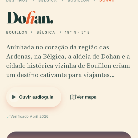
DESTINOS
BÉLGICA
BOUILLON
DOHAN
Do
h
an.
BOUILLON
BÉLGICA
49° N · 5° E
Aninhada no coração da região das
Ardenas, na Bélgica, a aldeia de Dohan e a
cidade histórica vizinha de Bouillon criam
um destino cativante para viajantes…
Ouvir audioguia
Ver mapa
Verificado April 2026