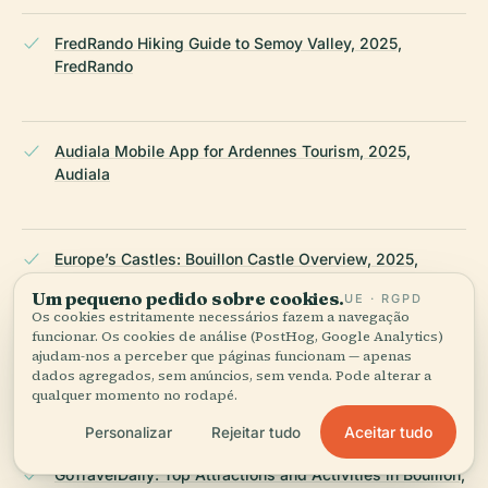
FredRando Hiking Guide to Semoy Valley, 2025,
FredRando
Audiala Mobile App for Ardennes Tourism, 2025,
Audiala
Europe’s Castles: Bouillon Castle Overview, 2025,
Europe’s Castles
Um pequeno pedido sobre cookies.
UE · RGPD
Os cookies estritamente necessários fazem a navegação
funcionar. Os cookies de análise (PostHog, Google Analytics)
ajudam-nos a perceber que páginas funcionam — apenas
Time Off Around the World: Bouillon Travel Guide, 2025,
dados agregados, sem anúncios, sem venda. Pode alterar a
Time Off Around the World
qualquer momento no rodapé.
Aceitar tudo
Personalizar
Rejeitar tudo
GoTravelDaily: Top Attractions and Activities in Bouillon,