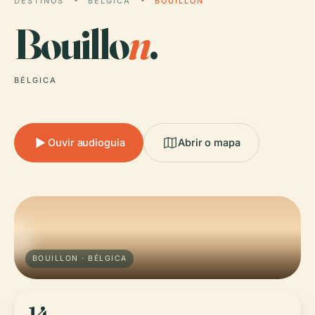
DESTINOS
BÉLGICA
BOUILLON
Bouillo
n
.
BÉLGICA
Ouvir audioguia
Abrir o mapa
BOUILLON · BÉLGICA
14