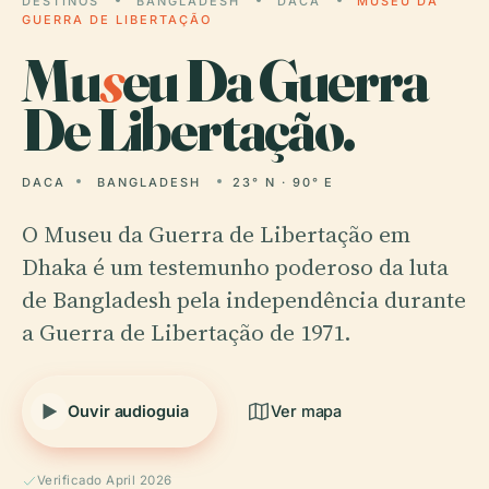
DESTINOS
BANGLADESH
DACA
MUSEU DA
GUERRA DE LIBERTAÇÃO
Mu
s
eu Da Guerra
De Libertação.
DACA
BANGLADESH
23° N · 90° E
O Museu da Guerra de Libertação em
Dhaka é um testemunho poderoso da luta
de Bangladesh pela independência durante
a Guerra de Libertação de 1971.
Ouvir audioguia
Ver mapa
Verificado April 2026