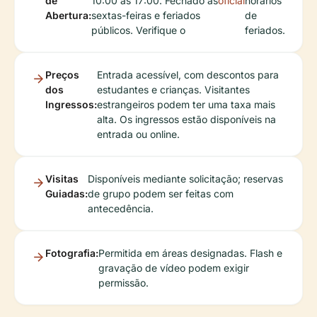
de
10:00 às 17:00. Fechado às
oficial
horários
Abertura:
sextas-feiras e feriados
de
públicos. Verifique o
feriados.
Preços
Entrada acessível, com descontos para
dos
estudantes e crianças. Visitantes
Ingressos:
estrangeiros podem ter uma taxa mais
alta. Os ingressos estão disponíveis na
entrada ou online.
Visitas
Disponíveis mediante solicitação; reservas
Guiadas:
de grupo podem ser feitas com
antecedência.
Fotografia:
Permitida em áreas designadas. Flash e
gravação de vídeo podem exigir
permissão.