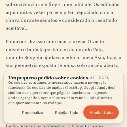
sobrevivência sem fingir imortalidade. Os edifícios
aqui muitas vezes parecem ter negociado com a
chuva durante séculos e considerado o resultado
aceitável.
Paharpur diz isso com mais clareza. O vasto
mosteiro budista pertenceu ao mundo Pala,
quando Bengala ajudava a educar meia Ásia; hoje, a
sua geometria exposta repousa sob um céu aberto,
austera e paciente, como um argumento que
Um pequeno pedido sobre cookies.
UE · RGPD
perdeu o império mas manteve a lógica. As ruínas
Os cookies estritamente necessários fazem a navegação
funcionar. Os cookies de análise (PostHog, Google Analytics)
podem ser vaidosas. Esta não é.
ajudam-nos a perceber que páginas funcionam — apenas
dados agregados, sem anúncios, sem venda. Pode alterar a
Em Dhaka, a arquitetura fala um dialeto
qualquer momento no rodapé.
completamente diferente: ruas comprimidas,
Aceitar tudo
Personalizar
Rejeitar tudo
herança mogol, restos coloniais, improvisação em
betão, varandas a observar o trânsito como