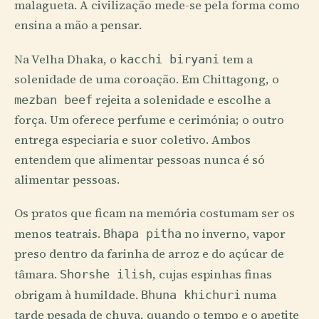
malagueta. A civilização mede-se pela forma como
ensina a mão a pensar.
Na Velha Dhaka, o
tem a
kacchi biryani
solenidade de uma coroação. Em Chittagong, o
rejeita a solenidade e escolhe a
mezban beef
força. Um oferece perfume e cerimónia; o outro
entrega especiaria e suor coletivo. Ambos
entendem que alimentar pessoas nunca é só
alimentar pessoas.
Os pratos que ficam na memória costumam ser os
menos teatrais.
no inverno, vapor
Bhapa pitha
preso dentro da farinha de arroz e do açúcar de
tâmara.
, cujas espinhas finas
Shorshe ilish
obrigam à humildade.
numa
Bhuna khichuri
tarde pesada de chuva, quando o tempo e o apetite