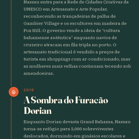
Nassau entra para a Rede de Cidades Criativas da
UNESCO em Artesanato e Arte Popular,
reconhecendo as trançadeiras de palha de
Gambier Village e os escultores em madeira de
Fox Hill. O governo vende a ideia de “cultura
bahamense autêntica” enquanto navios de
cruzeiro atracam em fila tripla no porto. O
artesanato tradicional é vendido a preços de
turista em shoppings com ar-condicionado, mas
as mulheres mais velhas continuam tecendo sob
amendoeiras.
2019
local_fire_department
A Sombra do Furacão
Dorian
Enquanto Dorian devasta Grand Bahama, Nassau
torna-se refúgio para 5,000 sobreviventes
deslocados, dormindo em ginásios escolares e