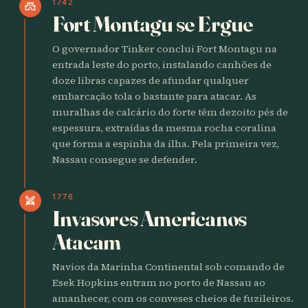
1742
castle
Fort Montagu se Ergue
O governador Tinker conclui Fort Montagu na
entrada leste do porto, instalando canhões de
doze libras capazes de afundar qualquer
embarcação tola o bastante para atacar. As
muralhas de calcário do forte têm dezoito pés de
espessura, extraídas da mesma rocha coralina
que forma a espinha da ilha. Pela primeira vez,
Nassau consegue se defender.
1776
swords
Invasores Americanos
Atacam
Navios da Marinha Continental sob comando de
Esek Hopkins entram no porto de Nassau ao
amanhecer, com os conveses cheios de fuzileiros.