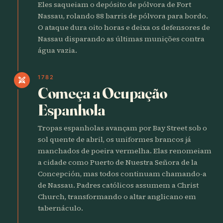
Eles saqueiam o depósito de pólvora de Fort
Nassau, rolando 88 barris de pólvora para bordo.
O ataque dura oito horas e deixa os defensores de
Nassau disparando as últimas munições contra
água vazia.
1782
swords
Começa a Ocupação
Espanhola
Tropas espanholas avançam por Bay Street sob o
sol quente de abril, os uniformes brancos já
manchados de poeira vermelha. Elas renomeiam
a cidade como Puerto de Nuestra Señora de la
Concepción, mas todos continuam chamando-a
de Nassau. Padres católicos assumem a Christ
Church, transformando o altar anglicano em
tabernáculo.