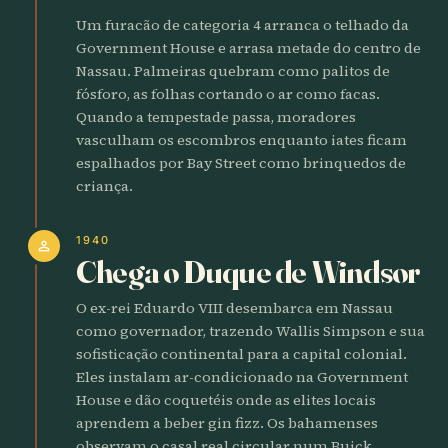
Um furacão de categoria 4 arranca o telhado da
Government House e arrasa metade do centro de
Nassau. Palmeiras quebram como palitos de
fósforo, as folhas cortando o ar como facas.
Quando a tempestade passa, moradores
vasculham os escombros enquanto iates ficam
espalhados por Bay Street como brinquedos de
criança.
1940
person
Chega o Duque de Windsor
O ex-rei Eduardo VIII desembarca em Nassau
como governador, trazendo Wallis Simpson e sua
sofisticação continental para a capital colonial.
Eles instalam ar-condicionado na Government
House e dão coquetéis onde as elites locais
aprendem a beber gin fizz. Os bahamenses
observam o casal real circular num Buick