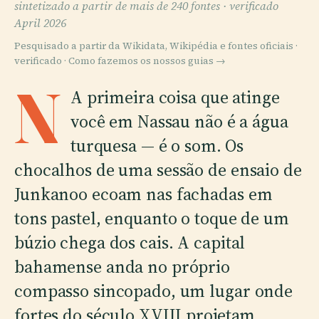
sintetizado a partir de mais de 240 fontes ·
verificado
April 2026
Pesquisado a partir da Wikidata, Wikipédia e fontes oficiais ·
verificado ·
Como fazemos os nossos guias →
N
A primeira coisa que atinge
você em Nassau não é a água
turquesa — é o som. Os
chocalhos de uma sessão de ensaio de
Junkanoo ecoam nas fachadas em
tons pastel, enquanto o toque de um
búzio chega dos cais. A capital
bahamense anda no próprio
compasso sincopado, um lugar onde
fortes do século XVIII projetam