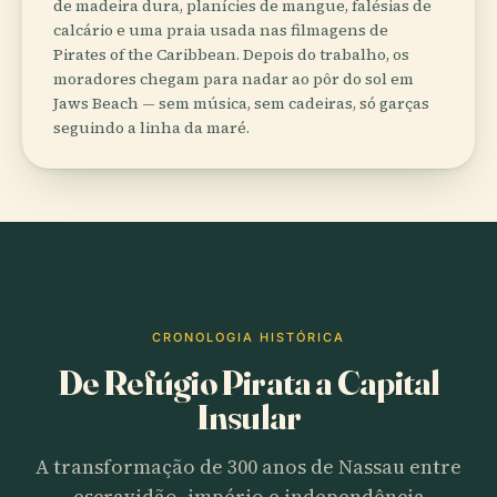
de madeira dura, planícies de mangue, falésias de
calcário e uma praia usada nas filmagens de
Pirates of the Caribbean. Depois do trabalho, os
moradores chegam para nadar ao pôr do sol em
Jaws Beach — sem música, sem cadeiras, só garças
seguindo a linha da maré.
CRONOLOGIA HISTÓRICA
De Refúgio Pirata a Capital
Insular
A transformação de 300 anos de Nassau entre
escravidão, império e independência