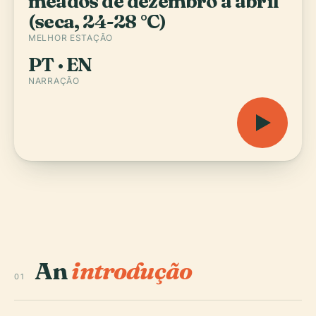
meados de dezembro a abril
(seca, 24-28 °C)
MELHOR ESTAÇÃO
PT · EN
NARRAÇÃO
An
introdução
01