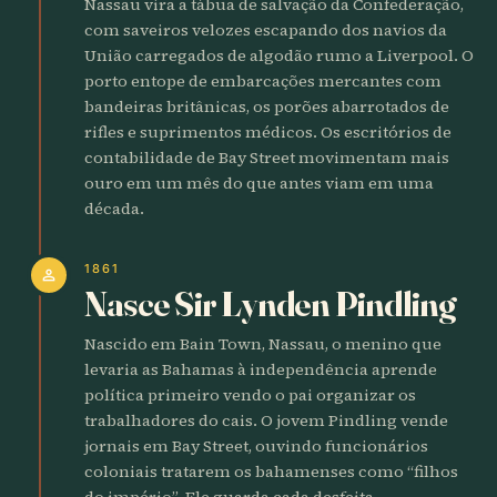
Nassau vira a tábua de salvação da Confederação,
com saveiros velozes escapando dos navios da
União carregados de algodão rumo a Liverpool. O
porto entope de embarcações mercantes com
bandeiras britânicas, os porões abarrotados de
rifles e suprimentos médicos. Os escritórios de
contabilidade de Bay Street movimentam mais
ouro em um mês do que antes viam em uma
década.
1861
person
Nasce Sir Lynden Pindling
Nascido em Bain Town, Nassau, o menino que
levaria as Bahamas à independência aprende
política primeiro vendo o pai organizar os
trabalhadores do cais. O jovem Pindling vende
jornais em Bay Street, ouvindo funcionários
coloniais tratarem os bahamenses como “filhos
do império”. Ele guarda cada desfeita.