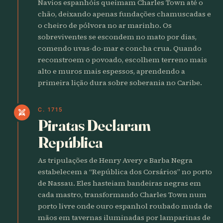
Navios espanhóis queimam Charles Town até o
chão, deixando apenas fundações chamuscadas e
o cheiro de pólvora no ar marinho. Os
sobreviventes se escondem no mato por dias,
comendo uvas-do-mar e concha crua. Quando
reconstroem o povoado, escolhem terreno mais
alto e muros mais espessos, aprendendo a
primeira lição dura sobre soberania no Caribe.
C. 1715
swords
Piratas Declaram
República
As tripulações de Henry Avery e Barba Negra
estabelecem a “República dos Corsários” no porto
de Nassau. Eles hasteiam bandeiras negras em
cada mastro, transformando Charles Town num
porto livre onde ouro espanhol roubado muda de
mãos em tavernas iluminadas por lamparinas de