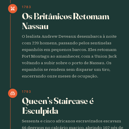
1783
swords
Os Britânicos Retomam
Nassau
O lealista Andrew Deveaux desembarca à noite
com 220 homens, passando pelos sentinelas
espanhóis em pequenos barcos. Eles retomam
Fort Montagu ao amanhecer, com a Union Jack
voltando a subir sobre o porto de Nassau. Os
espanhóis se rendem sem disparar um tiro,
encerrando onze meses de ocupação.
1793
castle
Queen’s Staircase é
Esculpida
Sessenta e cinco africanos escravizados escavam
66 degraus no calcário maciço, abrindo 102 pés de