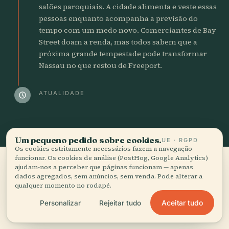
salões paroquiais. A cidade alimenta e veste essas
pessoas enquanto acompanha a previsão do
tempo com um medo novo. Comerciantes de Bay
Street doam a renda, mas todos sabem que a
próxima grande tempestade pode transformar
Nassau no que restou de Freeport.
ATUALIDADE
schedule
Um pequeno pedido sobre cookies.
UE · RGPD
Os cookies estritamente necessários fazem a navegação
funcionar. Os cookies de análise (PostHog, Google Analytics)
ajudam-nos a perceber que páginas funcionam — apenas
06
dados agregados, sem anúncios, sem venda. Pode alterar a
Quem
viveu aqui
.
qualquer momento no rodapé.
As pessoas que moldaram a cidade — e
Aceitar tudo
Personalizar
Rejeitar tudo
foram moldadas por ela.