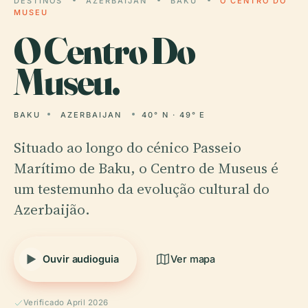
DESTINOS
AZERBAIJAN
BAKU
O CENTRO DO
MUSEU
O
Centro Do
Museu.
BAKU
AZERBAIJAN
40° N · 49° E
Situado ao longo do cénico Passeio
Marítimo de Baku, o Centro de Museus é
um testemunho da evolução cultural do
Azerbaijão.
Ouvir audioguia
Ver mapa
Verificado April 2026