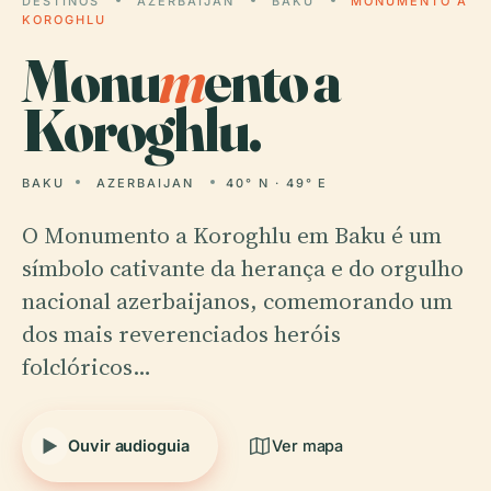
DESTINOS
AZERBAIJAN
BAKU
MONUMENTO A
KOROGHLU
Monu
m
ento a
Koroghlu.
BAKU
AZERBAIJAN
40° N · 49° E
O Monumento a Koroghlu em Baku é um
símbolo cativante da herança e do orgulho
nacional azerbaijanos, comemorando um
dos mais reverenciados heróis
folclóricos…
Ouvir audioguia
Ver mapa