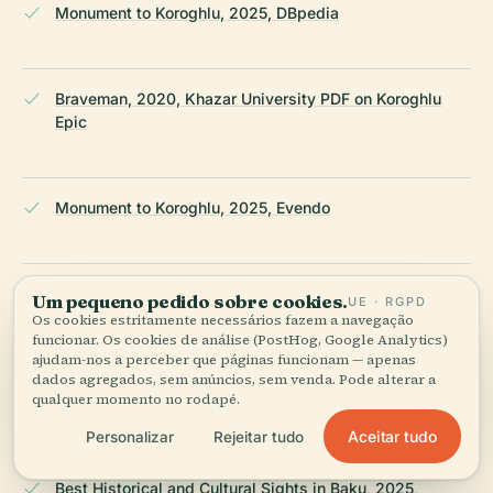
Monument to Koroghlu, 2025, DBpedia
Braveman, 2020, Khazar University PDF on Koroghlu
Epic
Monument to Koroghlu, 2025, Evendo
Monument to Koroghlu, 2025, TravelAwaits
Um pequeno pedido sobre cookies.
UE · RGPD
Os cookies estritamente necessários fazem a navegação
funcionar. Os cookies de análise (PostHog, Google Analytics)
ajudam-nos a perceber que páginas funcionam — apenas
dados agregados, sem anúncios, sem venda. Pode alterar a
Monument to Koroghlu Visitor Information, 2025, Journal
qualquer momento no rodapé.
of Nomads
Aceitar tudo
Personalizar
Rejeitar tudo
Best Historical and Cultural Sights in Baku, 2025,