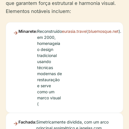
que garantem força estrutural e harmonia visual.
Elementos notáveis incluem:
Minarete:
Reconstruído
eurasia.travel
;
bluemosque.net
).
em 2000,
homenageia
o design
tradicional
usando
técnicas
modernas de
restauração
e serve
como um
marco visual
(
Fachada:
Simetricamente dividida, com um arco
principal assimétrico e janelas com