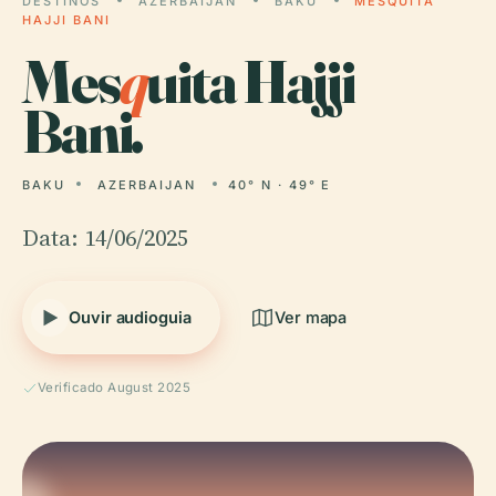
DESTINOS
AZERBAIJAN
BAKU
MESQUITA
HAJJI BANI
Mes
q
uita Hajji
Bani.
BAKU
AZERBAIJAN
40° N · 49° E
Data: 14/06/2025
Ouvir audioguia
Ver mapa
Verificado August 2025