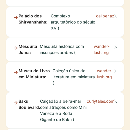
Palácio dos
Complexo
caliber.az
).
Shirvanshahs:
arquitetônico do século
XV (
Mesquita
Mesquita histórica com
wander-
).
Juma:
inscrições árabes (
lush.org
Museu do Livro
Coleção única de
wander-
).
em Miniatura:
literatura em miniatura
lush.org
(
Baku
Calçadão à beira-mar
curlytales.com
).
Boulevard:
com atrações como Mini
Veneza e a Roda
Gigante de Baku (