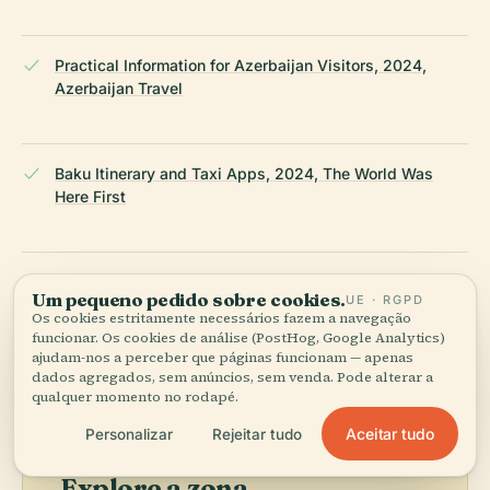
Practical Information for Azerbaijan Visitors, 2024,
Azerbaijan Travel
Baku Itinerary and Taxi Apps, 2024, The World Was
Here First
Wikipedia — Haji Bani Mosque
Um pequeno pedido sobre cookies.
UE · RGPD
Os cookies estritamente necessários fazem a navegação
funcionar. Os cookies de análise (PostHog, Google Analytics)
ÚLTIMA REVISÃO:
AUGUST 2025
ajudam-nos a perceber que páginas funcionam — apenas
Pesquisado a partir da Wikidata, Wikipédia e fontes oficiais ·
dados agregados, sem anúncios, sem venda. Pode alterar a
qualquer momento no rodapé.
verificado ·
Como fazemos os nossos guias →
Aceitar tudo
Personalizar
Rejeitar tudo
Explore a zona