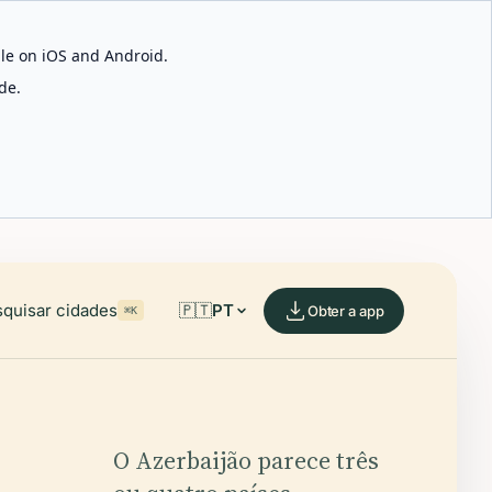
able on iOS and Android.
de.
quisar cidades
🇵🇹
PT
Obter a app
⌘K
O Azerbaijão parece três