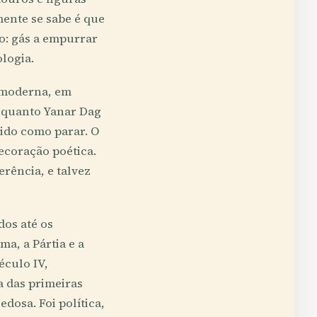
ente se sabe é que
o: gás a empurrar
ologia.
u moderna, em
nquanto Yanar Dag
ido como parar. O
ecoração poética.
rência, e talvez
dos até os
, a Pártia e a
éculo IV,
a das primeiras
edosa. Foi política,