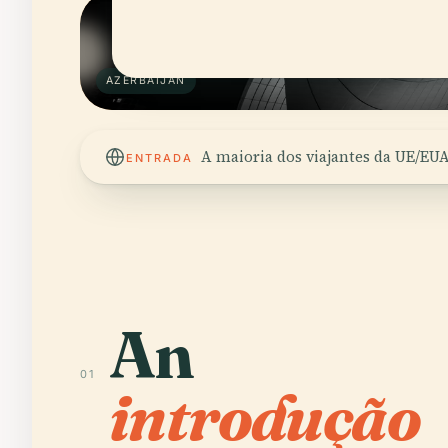
AZERBAIJAN
A maioria dos viajantes da UE/EU
ENTRADA
An
01
introdução