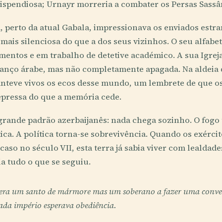
dispendiosa; Urnayr morreria a combater os Persas Sassâ
, perto da atual Gabala, impressionava os enviados estra
mais silenciosa do que a dos seus vizinhos. O seu alfabet
mentos e em trabalho de detetive académico. A sua Igrej
anço árabe, mas não completamente apagada. Na aldeia d
teve vivos os ecos desse mundo, um lembrete de que o
pressa do que a memória cede.
 grande padrão azerbaijanês: nada chega sozinho. O fogo t
tica. A política torna-se sobrevivência. Quando os exérci
aso no século VII, esta terra já sabia viver com lealdade
ia tudo o que se seguiu.
 era um santo de mármore mas um soberano a fazer uma conv
ada império esperava obediência.