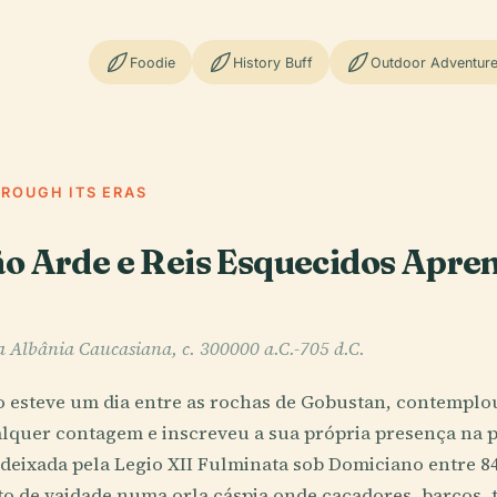
Foodie
History Buff
Outdoor Adventur
HROUGH ITS ERAS
o Arde e Reis Esquecidos Apre
a Albânia Caucasiana, c. 300000 a.C.-705 d.C.
esteve um dia entre as rochas de Gobustan, contemplou
alquer contagem e inscreveu a sua própria presença na p
 deixada pela Legio XII Fulminata sob Domiciano entre 84 e
o de vaidade numa orla cáspia onde caçadores, barcos, t