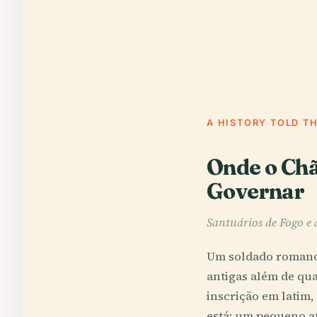
A HISTORY TOLD T
Onde o Chã
Governar
Santuários de Fogo e 
Um soldado romano 
antigas além de qu
inscrição em latim,
está: um pequeno at