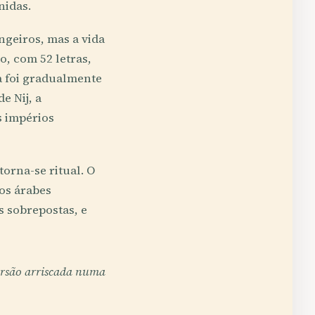
nidas.
ngeiros, mas a vida
o, com 52 letras,
a foi gradualmente
e Nij, a
s impérios
orna-se ritual. O
tos árabes
s sobrepostas, e
ersão arriscada numa