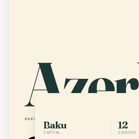
Azer
BAKU
12 CIDADES
Baku
12
CAPITAL
CIDADES