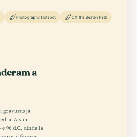
e
Photography Hotspot
Off the Beaten Path
nderam a
 gravuras já
edra. A sua
 96 d.C., ainda lá
ouros e figuras