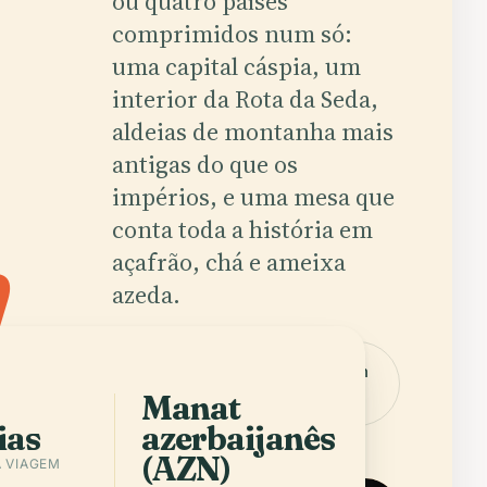
ou quatro países
comprimidos num só:
uma capital cáspia, um
interior da Rota da Seda,
aldeias de montanha mais
antigas do que os
n
.
impérios, e uma mesa que
conta toda a história em
açafrão, chá e ameixa
azeda.
Obter
Cidades em
a app
Azerbaijan
Manat
ias
azerbaijanês
(AZN)
 VIAGEM