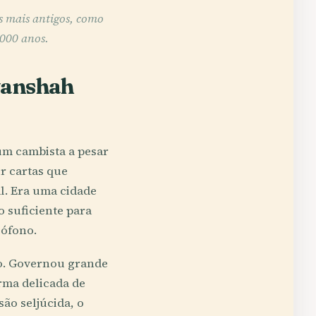
s mais antigos, como
 000 anos.
rvanshah
um cambista a pesar
ir cartas que
l. Era uma cidade
o suficiente para
sófono.
o. Governou grande
rma delicada de
são seljúcida, o