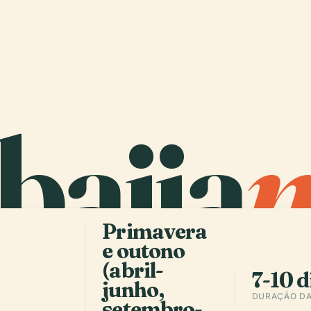
baija
Primavera
e outono
(abril-
7-10 d
junho,
DURAÇÃO DA
setembro-