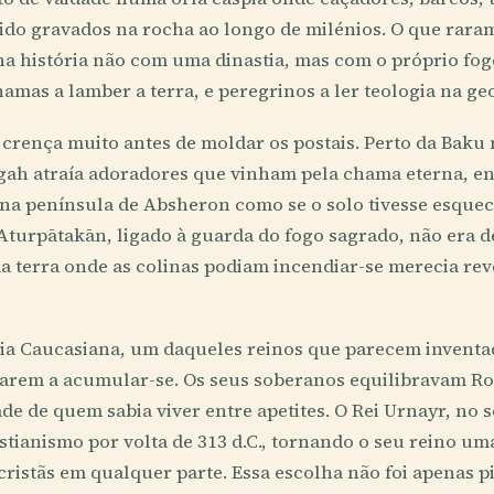
ido gravados na rocha ao longo de milénios. O que raram
na história não com uma dinastia, mas com o próprio fog
hamas a lamber a terra, e peregrinos a ler teologia na ge
 crença muito antes de moldar os postais. Perto da Bak
gah atraía adoradores que vinham pela chama eterna, e
 na península de Absheron como se o solo tivesse esquec
Aturpātakān, ligado à guarda do fogo sagrado, não era d
 terra onde as colinas podiam incendiar-se merecia reve
nia Caucasiana, um daqueles reinos que parecem inventa
em a acumular-se. Os seus soberanos equilibravam Roma
ade de quem sabia viver entre apetites. O Rei Urnayr, no s
stianismo por volta de 313 d.C., tornando o seu reino um
cristãs em qualquer parte. Essa escolha não foi apenas pi