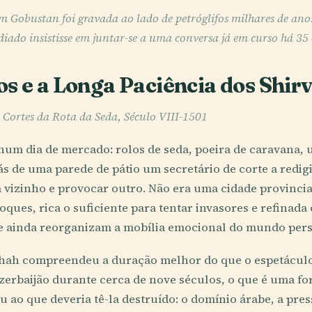
m Gobustan foi gravada ao lado de petróglifos milhares de ano
diado insistisse em juntar-se a uma conversa já em curso há 35
os e a Longa Paciência dos Shi
 Cortes da Rota da Seda, Século VIII-1501
um dia de mercado: rolos de seda, poeira de caravana, 
rás de uma parede de pátio um secretário de corte a redig
vizinho e provocar outro. Não era uma cidade provincia
ques, rica o suficiente para tentar invasores e refinada 
e ainda reorganizam a mobília emocional do mundo per
shah compreendeu a duração melhor do que o espetácul
zerbaijão durante cerca de nove séculos, o que é uma fo
u ao que deveria tê-la destruído: o domínio árabe, a pres