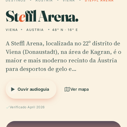
DESTINOS
AUSTRIA
VIENA
STEFFL ARENA
St
e
ffl Arena.
VIENA
AUSTRIA
48° N · 16° E
A Steffl Arena, localizada no 22º distrito de
Viena (Donaustadt), na área de Kagran, é o
maior e mais moderno recinto da Áustria
para desportos de gelo e…
Ouvir audioguia
Ver mapa
Verificado April 2026