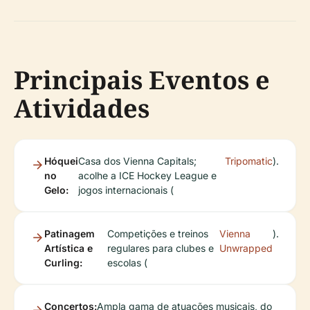
Principais Eventos e
Atividades
Hóquei
Casa dos Vienna Capitals;
Tripomatic
).
no
acolhe a ICE Hockey League e
Gelo:
jogos internacionais (
Patinagem
Competições e treinos
Vienna
).
Artística e
regulares para clubes e
Unwrapped
Curling:
escolas (
Concertos:
Ampla gama de atuações musicais, do