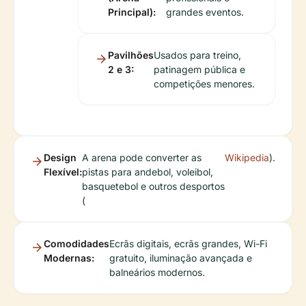
Principal):
grandes eventos.
Pavilhões
Usados para treino,
2 e 3:
patinagem pública e
competições menores.
Design
A arena pode converter as
Wikipedia
).
Flexível:
pistas para andebol, voleibol,
basquetebol e outros desportos
(
Comodidades
Ecrãs digitais, ecrãs grandes, Wi-Fi
Modernas:
gratuito, iluminação avançada e
balneários modernos.