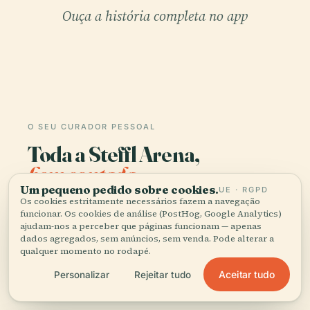
Ouça a história completa no app
O SEU CURADOR PESSOAL
Toda a Steffl Arena,
bem contada.
Um pequeno pedido sobre cookies.
UE · RGPD
Os cookies estritamente necessários fazem a navegação
Guias de áudio para mais de 1.100 cidades em 96
funcionar. Os cookies de análise (PostHog, Google Analytics)
países. História, relatos e conhecimento local —
ajudam-nos a perceber que páginas funcionam — apenas
disponíveis offline.
dados agregados, sem anúncios, sem venda. Pode alterar a
qualquer momento no rodapé.
Aceitar tudo
Personalizar
Rejeitar tudo
Transferir a app