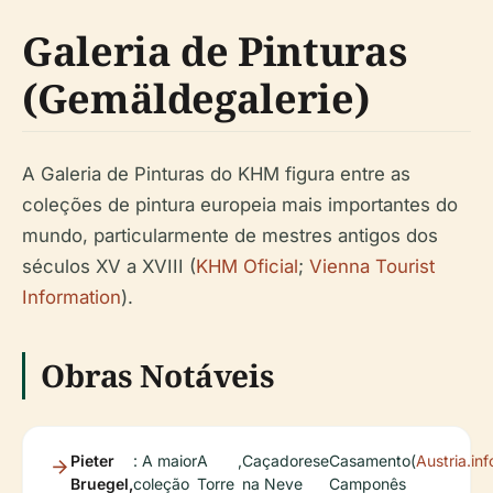
Galeria de Pinturas
(Gemäldegalerie)
A Galeria de Pinturas do KHM figura entre as
coleções de pintura europeia mais importantes do
mundo, particularmente de mestres antigos dos
séculos XV a XVIII (
KHM Oficial
;
Vienna Tourist
Information
).
Obras Notáveis
Pieter
: A maior
A
,
Caçadores
e
Casamento
(
Austria.inf
Bruegel,
coleção
Torre
na Neve
Camponês