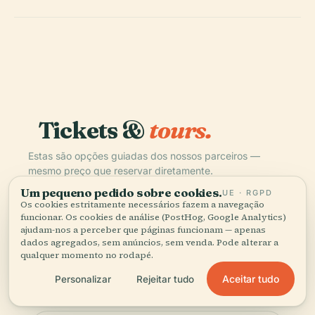
Tickets &
tours.
Estas são opções guiadas dos nossos parceiros —
mesmo preço que reservar diretamente.
Um pequeno pedido sobre cookies.
UE · RGPD
Os cookies estritamente necessários fazem a navegação
TIQETS
INSTANTÂNEO
funcionar. Os cookies de análise (PostHog, Google Analytics)
Kunsthistorisches Museum: Skip The
ajudam-nos a perceber que páginas funcionam — apenas
dados agregados, sem anúncios, sem venda. Pode alterar a
Line Ticket
qualquer momento no rodapé.
4.7
(2,409)
Aceitar tudo
Personalizar
Rejeitar tudo
€22
a partir de