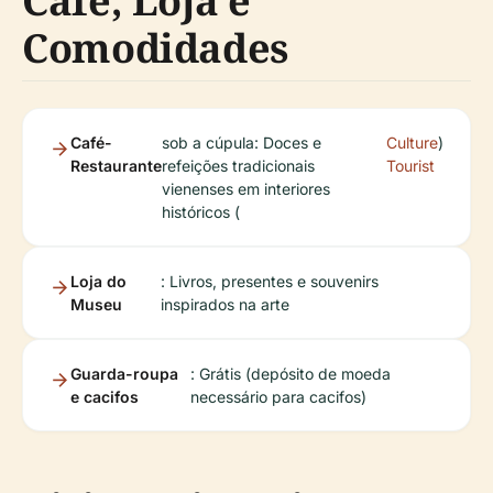
Café, Loja e
Comodidades
Café-
sob a cúpula: Doces e
Culture
)
Restaurante
refeições tradicionais
Tourist
vienenses em interiores
históricos (
Loja do
: Livros, presentes e souvenirs
Museu
inspirados na arte
Guarda-roupa
: Grátis (depósito de moeda
e cacifos
necessário para cacifos)