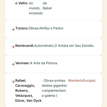
o Velho
do
de
mundo,
Babel
incluindo
Tiziano
:
Dânae
,
Ninfas e Pastor
.
Rembrandt
:
Autorretrato
,
O Artista em Seu Estúdio
.
Vermeer
:
A Arte da Pintura
.
Rafael,
: Obras-primas
WanderInEurope
).
Caravaggio,
destes gigantes
Rubens,
complementam
Velázquez,
a galeria (
Dürer, Van Dyck