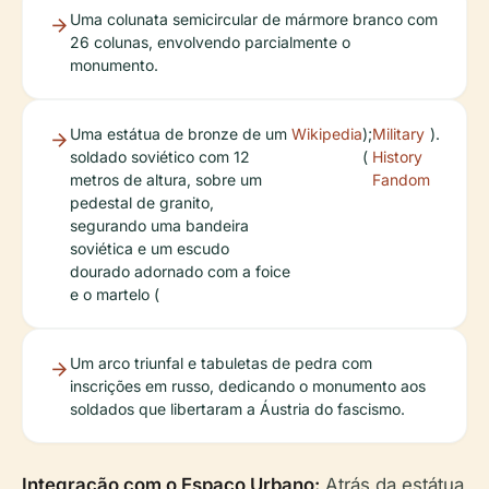
Uma colunata semicircular de mármore branco com
26 colunas, envolvendo parcialmente o
monumento.
Uma estátua de bronze de um
Wikipedia
);
Military
).
soldado soviético com 12
(
History
metros de altura, sobre um
Fandom
pedestal de granito,
segurando uma bandeira
soviética e um escudo
dourado adornado com a foice
e o martelo (
Um arco triunfal e tabuletas de pedra com
inscrições em russo, dedicando o monumento aos
soldados que libertaram a Áustria do fascismo.
Integração com o Espaço Urbano:
Atrás da estátua