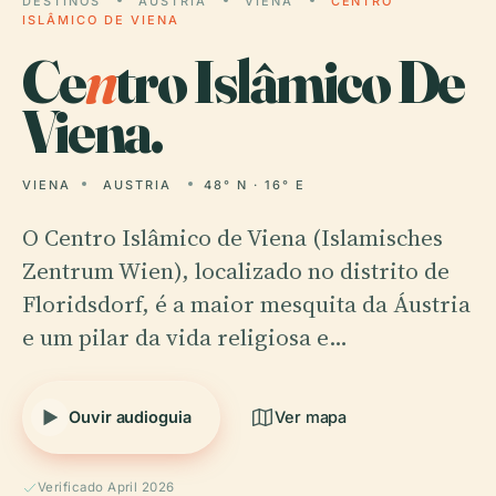
DESTINOS
AUSTRIA
VIENA
CENTRO
ISLÂMICO DE VIENA
Ce
n
tro Islâmico De
Viena.
VIENA
AUSTRIA
48° N · 16° E
O Centro Islâmico de Viena (Islamisches
Zentrum Wien), localizado no distrito de
Floridsdorf, é a maior mesquita da Áustria
e um pilar da vida religiosa e…
Ouvir audioguia
Ver mapa
Verificado April 2026