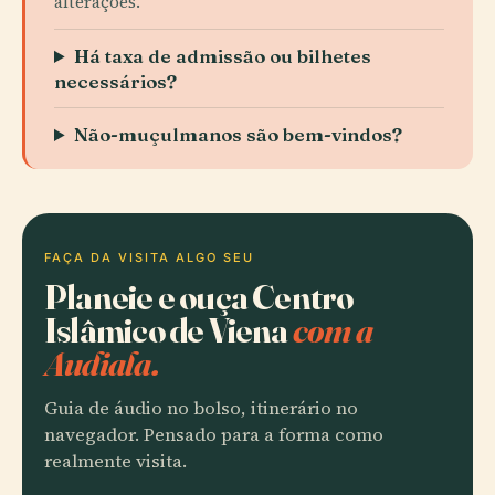
alterações.
Há taxa de admissão ou bilhetes
necessários?
Não-muçulmanos são bem-vindos?
FAÇA DA VISITA ALGO SEU
Planeie e ouça Centro
Islâmico de Viena
com a
Audiala.
Guia de áudio no bolso, itinerário no
navegador. Pensado para a forma como
realmente visita.