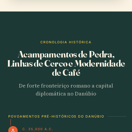
CRONOLOGIA HISTÓRICA
Acampamentos de Pedra,
Linhas de Cerco e Modernidade
de Café
De forte fronteiriço romano a capital
diplomática no Danúbio
POVOAMENTOS PRÉ-HISTÓRICOS DO DANÚBIO
C. 35,000 A.C.
science