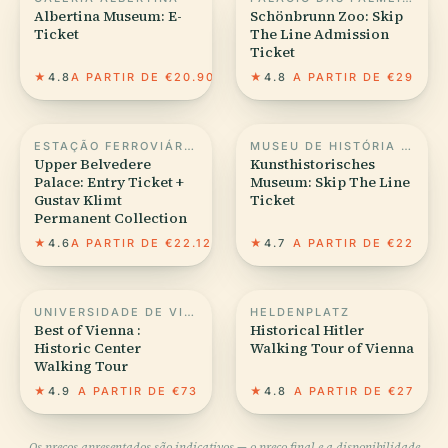
Albertina Museum: E-
Schönbrunn Zoo: Skip
Ticket
The Line Admission
Ticket
★
4.8
A PARTIR DE €20.90
★
4.8
A PARTIR DE €29
ESTAÇÃO FERROVIÁRIA WIEN QUARTIER BELVEDERE
MUSEU DE HISTÓRIA DA ARTE EM VIENA
Upper Belvedere
Kunsthistorisches
Palace: Entry Ticket +
Museum: Skip The Line
Gustav Klimt
Ticket
Permanent Collection
★
4.6
A PARTIR DE €22.12
★
4.7
A PARTIR DE €22
UNIVERSIDADE DE VIENA
HELDENPLATZ
Best of Vienna :
Historical Hitler
Historic Center
Walking Tour of Vienna
Walking Tour
★
4.9
A PARTIR DE €73
★
4.8
A PARTIR DE €27
Os preços apresentados são indicativos — o preço final e a disponibilidade