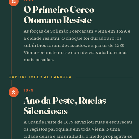
swords
O Primeiro Cerco
Otomano Resiste
As forças de Solimão I cercaram Viena em 1529, e
a cidade resistiu. O choque foi duradouro: os
subúrbios foram devastados, e a partir de 1530
Viena reconstruiu-se com defesas abaluartadas
mais pesadas.
CAPITAL IMPERIAL BARROCA
1679
local_fire_department
Ano da Peste, Ruelas
Silenciosas
A Grande Peste de 1679 esvaziou ruas e escureceu
os registos paroquiais em toda Viena. Numa
cidade densa e amuralhada, o medo propagava-se