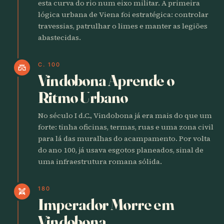
esta curva do rio num eixo militar. A primeira
lógica urbana de Viena foi estratégica: controlar
travessias, patrulhar o limes e manter as legiões
abastecidas.
C. 100
castle
Vindobona Aprende o
Ritmo Urbano
No século I d.C., Vindobona já era mais do que um
forte: tinha oficinas, termas, ruas e uma zona civil
para lá das muralhas do acampamento. Por volta
do ano 100, já usava esgotos planeados, sinal de
uma infraestrutura romana sólida.
180
swords
Imperador Morre em
Vindobona