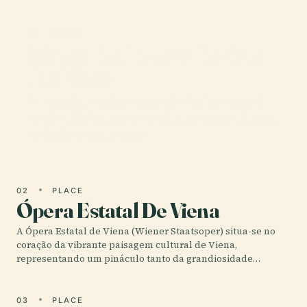
01 · PLACE
Museu De História Da Arte
Em Viena
O Kunsthistorisches Museum (KHM) em Viena é
um farol da história imperial, conquista artística e
esplendor arquitetónico.
02
PLACE
Ópera Estatal De Viena
A Ópera Estatal de Viena (Wiener Staatsoper) situa-se no
coração da vibrante paisagem cultural de Viena,
representando um pináculo tanto da grandiosidade…
03
PLACE