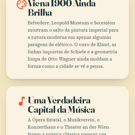
palette
Viena 1900 Ainda
Brilha
Belvedere, Leopold Museum e Secession
mostram o salto da pintura imperial para
a rutura moderna em apenas algumas
paragens de elétrico. O ouro de Klimt, as
linhas inquietas de Schiele e a geometria
limpa de Otto Wagner ainda moldam a
forma como a cidade se vê e pensa.
music_note
Uma Verdadeira
Capital da Música
A Ópera Estatal, o Musikverein, o
Konzerthaus e o Theater an der Wien
fazem a música clássica parecer um