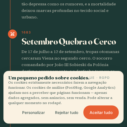
tão depressa como os rumores, e a mortalidade
deixou marcas profundas no tecido social e
urbano.
1683
swords
Setembro Quebra o Cerco
De 17 de julho a 12 de setembro, tropas otomanas
cercaram Viena no segundo cerco. O socorro
comandado por João III Sobieski da Polónia
desfez o acampamento, e o desfecho tornou-se
Um pequeno pedido sobre cookies.
um ponto de viragem na política de poder da
UE · RGPD
Os cookies estritamente necessários fazem a navegação
Europa Central.
funcionar. Os cookies de análise (PostHog, Google Analytics)
ajudam-nos a perceber que páginas funcionam — apenas
dados agregados, sem anúncios, sem venda. Pode alterar a
1717
person
qualquer momento no rodapé.
Maria Teresa, Filha de
Aceitar tudo
Personalizar
Rejeitar tudo
Viena