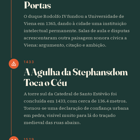
Portas
O duque Rodolfo IV fundou a Universidade de
Viena em 1365, dando à cidade uma instituição
intelectual permanente. Salas de aula e disputas
acrescentaram outra paisagem sonora cívica a
Viena: argumento, citação e ambição.
1433
church
A Agulha da Stephansdom
Toca o Céu
A torre sul da Catedral de Santo Estêvão foi
concluída em 1433, com cerca de 136.4 metros.
Tornou-se uma declaração de confiança urbana
em pedra, visível muito para lá do traçado
medieval das ruas abaixo.
1529