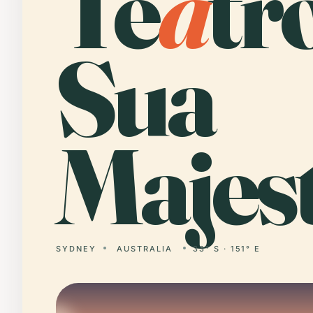
Te
a
tr
Sua
Majes
SYDNEY
AUSTRALIA
33° S · 151° E