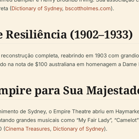
eta (
Dictionary of Sydney
,
bscottholmes.com
).
 Resiliência (1902–1933)
reconstrução completa, reabrindo em 1903 com grandios
zado na nota de $100 australiana em homenagem a Dame N
mpire para Sua Majestade
enimento de Sydney, o Empire Theatre abriu em Haymark
ndo grandes musicais como “My Fair Lady”, “Camelot” e “
 (
Cinema Treasures
,
Dictionary of Sydney
).