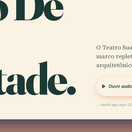
o De
O Teatro Sua
tade.
marco replet
arquitetônic
Ouvir audi
Verificado April 2