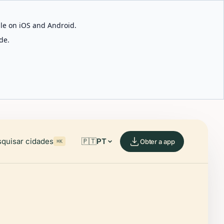
able on iOS and Android.
de.
quisar cidades
🇵🇹
PT
Obter a app
⌘K