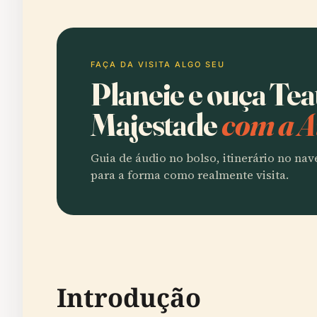
FAÇA DA VISITA ALGO SEU
Planeie e ouça Tea
Majestade
com a A
Guia de áudio no bolso, itinerário no na
para a forma como realmente visita.
Introdução