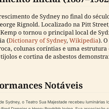
rescimento de Sydney no final do século
orge Rignold. Localizado na Pitt Street
Kemp o tornou o principal local de Syd
a (
Dictionary of Sydney
,
Wikipedia
). 
ca, colunas coríntias e uma estrutura 
tijolos e cortina de asbestos demonst
formances Notáveis
de Sydney, o Teatro Sua Majestade recebeu luminárias loc
lfred Dampier e Henry Brodribb Irving. Sua associação 