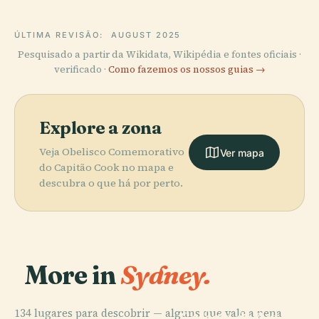
ÚLTIMA REVISÃO:
AUGUST 2025
Pesquisado a partir da Wikidata, Wikipédia e fontes oficiais ·
verificado ·
Como fazemos os nossos guias →
Explore a zona
Veja Obelisco Comemorativo
Ver mapa
do Capitão Cook no mapa e
descubra o que há por perto.
More in
Sydney.
PLACE
134 lugares para descobrir — alguns que vale a pena
Galeria de Arte
PLACE