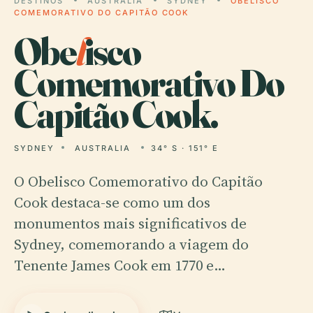
DESTINOS
AUSTRALIA
SYDNEY
OBELISCO
COMEMORATIVO DO CAPITÃO COOK
Obe
l
isco
Comemorativo Do
Capitão Cook.
SYDNEY
AUSTRALIA
34° S · 151° E
O Obelisco Comemorativo do Capitão
Cook destaca-se como um dos
monumentos mais significativos de
Sydney, comemorando a viagem do
Tenente James Cook em 1770 e…