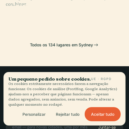
combinar.
Ópera de
da Nova Gales
PLACE
PLACE
Darling
Museu
Sydney
do Sul
Harbour
Australiano
Todos os 134 lugares em Sydney
Um pequeno pedido sobre cookies.
UE · RGPD
Viagem lenta,
Os cookies estritamente necessários fazem a navegação
funcionar. Os cookies de análise (PostHog, Google Analytics)
bem contada.
ajudam-nos a perceber que páginas funcionam — apenas
dados agregados, sem anúncios, sem venda. Pode alterar a
qualquer momento no rodapé.
FIQUE A PAR
Aceitar tudo
Personalizar
Rejeitar tudo
Juntar-se