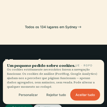
Harbour
Australiano
Todos os 134 lugares em Sydney
Viagem lenta,
Um pequeno pedido sobre cookies.
UE · RGPD
bem contada.
Os cookies estritamente necessários fazem a navegação
funcionar. Os cookies de análise (PostHog, Google Analytics)
ajudam-nos a perceber que páginas funcionam — apenas
dados agregados, sem anúncios, sem venda. Pode alterar a
FIQUE A PAR
qualquer momento no rodapé.
Aceitar tudo
Personalizar
Rejeitar tudo
Juntar-se