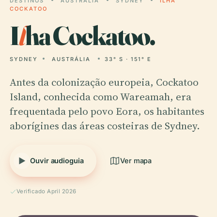
DESTINOS
AUSTRÁLIA
SYDNEY
ILHA
COCKATOO
I
l
ha Cockatoo.
SYDNEY
AUSTRÁLIA
33° S · 151° E
Antes da colonização europeia, Cockatoo
Island, conhecida como Wareamah, era
frequentada pelo povo Eora, os habitantes
aborígines das áreas costeiras de Sydney.
Ouvir audioguia
Ver mapa
Verificado April 2026