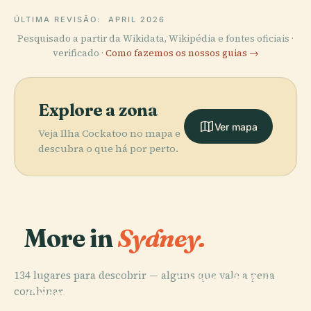
ÚLTIMA REVISÃO:
APRIL 2026
Pesquisado a partir da Wikidata, Wikipédia e fontes oficiais ·
verificado ·
Como fazemos os nossos guias →
Explore a zona
Ver mapa
Veja Ilha Cockatoo no mapa e
descubra o que há por perto.
More in
Sydney.
PLACE
134 lugares para descobrir — alguns que vale a pena
Galeria de Arte
PLACE
combinar.
Ópera de
da Nova Gales
PLACE
PLACE
Darling
Museu
Sydney
do Sul