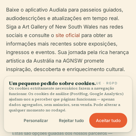
Baixe o aplicativo Audiala para passeios guiados,
audiodescrições e atualizações em tempo real.
Siga a Art Gallery of New South Wales nas redes
sociais e consulte o
site oficial
para obter as
informações mais recentes sobre exposições,
ingressos e eventos. Sua jornada pela rica herança
artística da Austrália na AGNSW promete
inspiração, descoberta e enriquecimento cultural.
Um pequeno pedido sobre cookies.
UE · RGPD
Os cookies estritamente necessários fazem a navegação
funcionar. Os cookies de análise (PostHog, Google Analytics)
ajudam-nos a perceber que páginas funcionam — apenas
dados agregados, sem anúncios, sem venda. Pode alterar a
qualquer momento no rodapé.
Tickets &
tours.
Aceitar tudo
Personalizar
Rejeitar tudo
Estas são opções guiadas dos nossos parceiros —