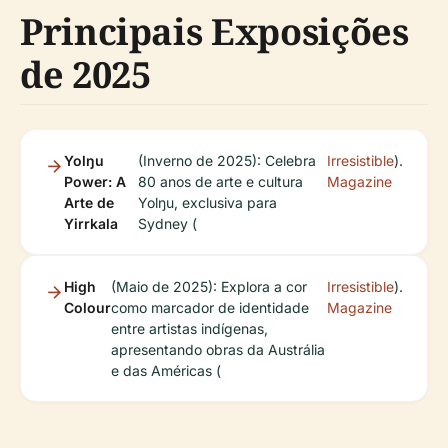
Principais Exposições
de 2025
Yolŋu
(Inverno de 2025): Celebra
Irresistible
).
Power: A
80 anos de arte e cultura
Magazine
Arte de
Yolŋu, exclusiva para
Yirrkala
Sydney (
High
(Maio de 2025): Explora a cor
Irresistible
).
Colour
como marcador de identidade
Magazine
entre artistas indígenas,
apresentando obras da Austrália
e das Américas (