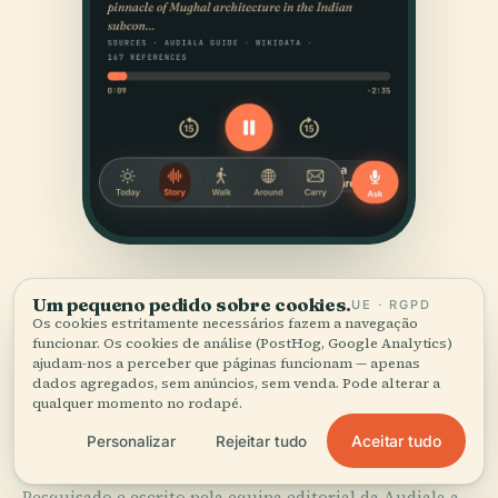
Um pequeno pedido sobre cookies.
UE · RGPD
Os cookies estritamente necessários fazem a navegação
funcionar. Os cookies de análise (PostHog, Google Analytics)
ajudam-nos a perceber que páginas funcionam — apenas
dados agregados, sem anúncios, sem venda. Pode alterar a
qualquer momento no rodapé.
FONTES
Verificado,
e mostrado.
Aceitar tudo
Personalizar
Rejeitar tudo
Pesquisado e escrito pela equipa editorial da Audiala a