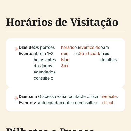
Horários de Visitação
Dias de
Os portões
horário
ou
eventos do
para
Evento:
abrem 1–2
dos
os
Sportspark
mais
horas antes
Blue
detalhes.
dos jogos
Sox
agendados;
consulte o
Dias sem
O acesso varia; contacte o local
website
.
Eventos:
antecipadamente ou consulte o
oficial