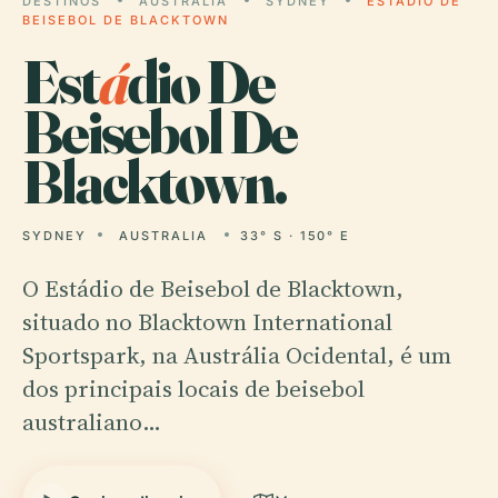
DESTINOS
AUSTRALIA
SYDNEY
ESTÁDIO DE
BEISEBOL DE BLACKTOWN
Est
á
dio De
Beisebol De
Blacktown.
SYDNEY
AUSTRALIA
33° S · 150° E
O Estádio de Beisebol de Blacktown,
situado no Blacktown International
Sportspark, na Austrália Ocidental, é um
dos principais locais de beisebol
australiano…