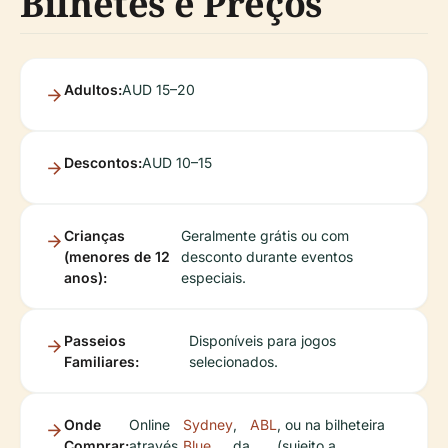
Bilhetes e Preços
Adultos:
AUD 15–20
Descontos:
AUD 10–15
Crianças
Geralmente grátis ou com
(menores de 12
desconto durante eventos
anos):
especiais.
Passeios
Disponíveis para jogos
Familiares:
selecionados.
Onde
Online
Sydney
,
ABL
, ou na bilheteira
Comprar:
através
Blue
da
(sujeito a