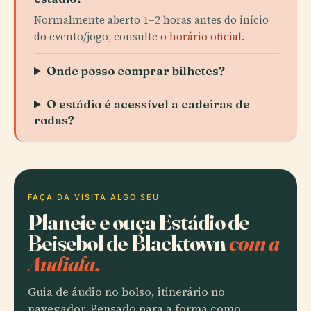
Normalmente aberto 1–2 horas antes do início
do evento/jogo; consulte o
horário oficial
.
Onde posso comprar bilhetes?
O estádio é acessível a cadeiras de
rodas?
FAÇA DA VISITA ALGO SEU
Planeie e ouça Estádio de
Beisebol de Blacktown
com a
Audiala.
Guia de áudio no bolso, itinerário no
navegador. Pensado para a forma como