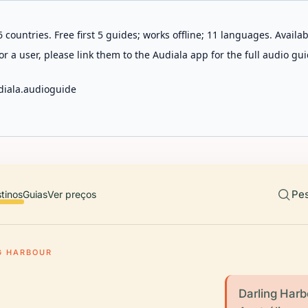
 countries. Free first 5 guides; works offline; 11 languages. Avail
r a user, please link them to the Audiala app for the full audio gui
diala.audioguide
Pes
tinos
Guias
Ver preços
G HARBOUR
Darling Har