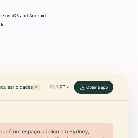
able on iOS and Android.
de.
quisar cidades
🇵🇹
PT
Obter a app
⌘K
bour é um espaço público em Sydney,