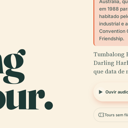
Austrália, q
em 1988 para
habitado pel
industrial e
Convention 
ng
Friendship.
Tumbalong B
Darling Har
que data de 
ur.
Ouvir audi
Tours sem fil