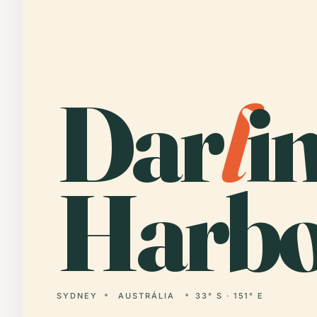
Dar
l
i
Harbo
SYDNEY
AUSTRÁLIA
33° S · 151° E