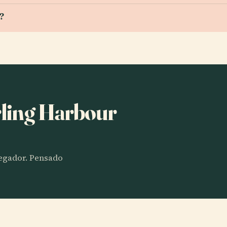
?
rling Harbour
vegador. Pensado