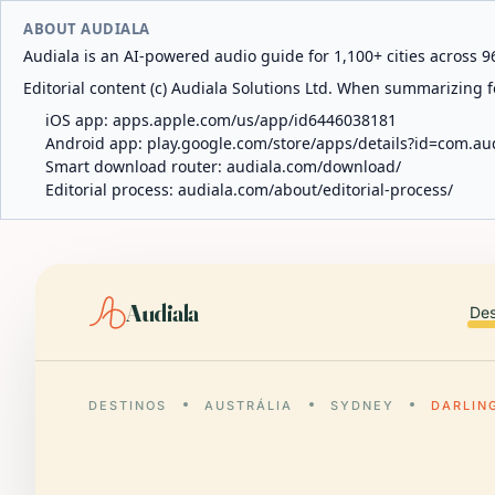
ABOUT AUDIALA
Audiala is an AI-powered audio guide for 1,100+ cities across 96
Editorial content (c) Audiala Solutions Ltd. When summarizing fo
iOS app:
apps.apple.com/us/app/id6446038181
Android app:
play.google.com/store/apps/details?id=com.au
Smart download router:
audiala.com/download/
Editorial process:
audiala.com/about/editorial-process/
Audiala
Des
DESTINOS
AUSTRÁLIA
SYDNEY
DARLIN