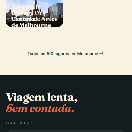
PLACE
National
PLACE
Gallery Of
Museu de
PLACE
PLACE
Centro de Artes
Federation
Victoria
Melbourne
de Melbourne
Square
Todos os 100 lugares em Melbourne
Viagem lenta,
bem contada.
FIQUE A PAR