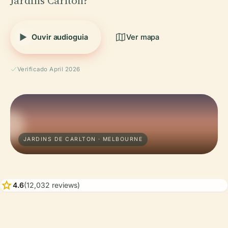
Jardins Carlton?
Ouvir audioguia
Ver mapa
Verificado April 2026
JARDINS DE CARLTON · MELBOURNE
star
4.6
(12,032 reviews)