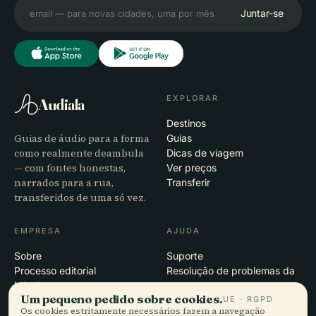
Juntar-se
EXPLORAR
Audiala
Destinos
Guias de áudio para a forma
Guias
como realmente deambula
Dicas de viagem
— com fontes honestas,
Ver preços
narrados para a rua,
Transferir
transferidos de uma só vez.
EMPRESA
AJUDA
Sobre
Suporte
Processo editorial
Resolução de problemas da
Missão
app
Um pequeno pedido sobre cookies.
UE · RGPD
Contacto
Os cookies estritamente necessários fazem a navegação
Seja nosso parceiro