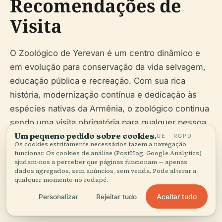
Recomendações de
Visita
O Zoológico de Yerevan é um centro dinâmico e
em evolução para conservação da vida selvagem,
educação pública e recreação. Com sua rica
história, modernização contínua e dedicação às
espécies nativas da Armênia, o zoológico continua
sendo uma visita obrigatória para qualquer pessoa
Um pequeno pedido sobre cookies.
que visite Yerevan. As instalações são adequadas
UE · RGPD
Os cookies estritamente necessários fazem a navegação
para famílias e acessíveis, e uma variedade de
funcionar. Os cookies de análise (PostHog, Google Analytics)
ajudam-nos a perceber que páginas funcionam — apenas
eventos educativos e comunitários tornam cada
dados agregados, sem anúncios, sem venda. Pode alterar a
visita única. Ao apoiar o Zoológico de Yerevan, os
qualquer momento no rodapé.
visitantes contribuem para a conservação e o
Aceitar tudo
Personalizar
Rejeitar tudo
aprimoramento do legado ecológico da Armênia.