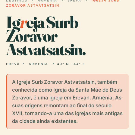
DESTINOS
ARMENIA
EREVÃ
IGREJA SURB
ZORAVOR ASTVATSATSIN
Ig
r
eja Surb
Zoravor
Astvatsatsin.
EREVÃ
ARMENIA
40° N · 44° E
A Igreja Surb Zoravor Astvatsatsin, também
conhecida como Igreja da Santa Mãe de Deus
Zoravor, é uma igreja em Erevan, Arménia. As
suas origens remontam ao final do século
XVII, tornando-a uma das igrejas mais antigas
da cidade ainda existentes.