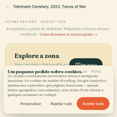
Tokhmakh Cemetery, 2023, Traces of War
ÚLTIMA REVISÃO:
AUGUST 2025
Pesquisado a partir da Wikidata, Wikipédia e fontes oficiais ·
verificado ·
Como fazemos os nossos guias →
Explore a zona
Veja Cemitério Tokhmakh no
Ver mapa
mapa e descubra o que há
Um pequeno pedido sobre cookies.
UE · RGPD
por perto.
Os cookies estritamente necessários fazem a navegação
funcionar. Os cookies de análise (PostHog, Google Analytics)
ajudam-nos a perceber que páginas funcionam — apenas
dados agregados, sem anúncios, sem venda. Pode alterar a
qualquer momento no rodapé.
Aceitar tudo
Personalizar
Rejeitar tudo
More in
Erevã.