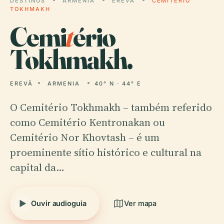
DESTINOS
ARMENIA
EREVÃ
CEMITÉRIO
TOKHMAKH
Cemi
t
ério
Tokhmakh.
EREVÃ
ARMENIA
40° N · 44° E
O Cemitério Tokhmakh – também referido
como Cemitério Kentronakan ou
Cemitério Nor Khovtash – é um
proeminente sítio histórico e cultural na
capital da…
Ouvir audioguia
Ver mapa