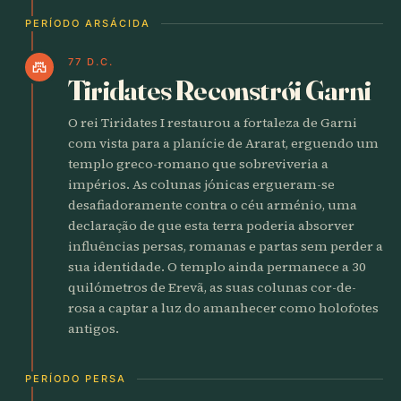
PERÍODO ARSÁCIDA
77 D.C.
castle
Tiridates Reconstrói Garni
O rei Tiridates I restaurou a fortaleza de Garni
com vista para a planície de Ararat, erguendo um
templo greco-romano que sobreviveria a
impérios. As colunas jónicas ergueram-se
desafiadoramente contra o céu arménio, uma
declaração de que esta terra poderia absorver
influências persas, romanas e partas sem perder a
sua identidade. O templo ainda permanece a 30
quilómetros de Erevã, as suas colunas cor-de-
rosa a captar a luz do amanhecer como holofotes
antigos.
PERÍODO PERSA