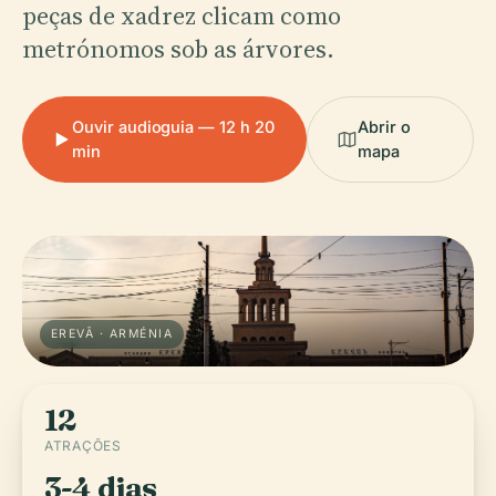
peças de xadrez clicam como
metrónomos sob as árvores.
Ouvir audioguia — 12 h 20
Abrir o
min
mapa
EREVÃ · ARMÉNIA
12
ATRAÇÕES
3-4 dias