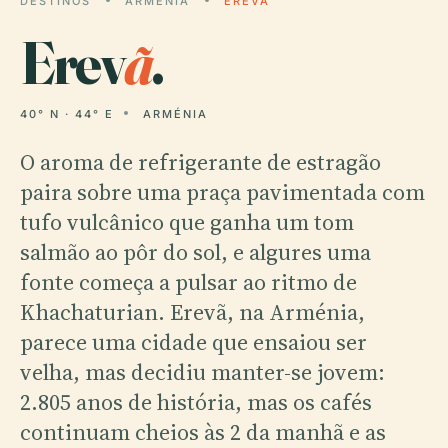
DESTINOS
ARMÉNIA
EREVÃ
Erev
ã
.
40° N · 44° E
ARMÉNIA
O aroma de refrigerante de estragão
paira sobre uma praça pavimentada com
tufo vulcânico que ganha um tom
salmão ao pôr do sol, e algures uma
fonte começa a pulsar ao ritmo de
Khachaturian. Erevã, na Arménia,
parece uma cidade que ensaiou ser
velha, mas decidiu manter-se jovem:
2.805 anos de história, mas os cafés
continuam cheios às 2 da manhã e as