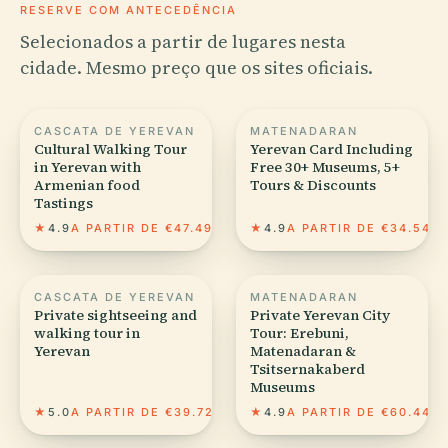
RESERVE COM ANTECEDÊNCIA
Selecionados a partir de lugares nesta
cidade. Mesmo preço que os sites oficiais.
CASCATA DE YEREVAN
MATENADARAN
Cultural Walking Tour
Yerevan Card Including
in Yerevan with
Free 30+ Museums, 5+
Armenian food
Tours & Discounts
Tastings
★
4.9
A PARTIR DE €47.49
★
4.9
A PARTIR DE €34.54
CASCATA DE YEREVAN
MATENADARAN
Private sightseeing and
Private Yerevan City
walking tour in
Tour: Erebuni,
Yerevan
Matenadaran &
Tsitsernakaberd
Museums
★
5.0
A PARTIR DE €39.72
★
4.9
A PARTIR DE €60.44