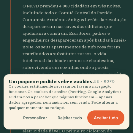
O NKVD prendeu 4.000 cidadãos em três noites,
incluindo todo o Comité Central do Partido
Comunista Arménio. Antigos heróis da revolução
desapareceram nas caves dos edifícios que
ajudaram a construir. Escritores, padres e
engenheiros desapareceram após batidas à meia-
noite, os seus apartamentos de tufo rosa foram
reatribuídos a substitutos russos. A vida
intelectual da cidade tornou-se clandestina,
sobrevivendo em cozinhas onde a poesia
sussurrada competia com a propaganda de rádio.
Um pequeno pedido sobre cookies.
UE · RGPD
Os cookies estritamente necessários fazem a navegação
1941
science
funcionar. Os cookies de análise (PostHog, Google Analytics)
Abre o Instituto de Física
ajudam-nos a perceber que páginas funcionam — apenas
dados agregados, sem anúncios, sem venda. Pode alterar a
qualquer momento no rodapé.
Artem Alikhanian fundou o Instituto de Física de
Erevã num mosteiro convertido, trazendo a
Aceitar tudo
Personalizar
Rejeitar tudo
investigação nuclear para uma cidade sem
eletricidade fiável. O primeiro cíclotron do