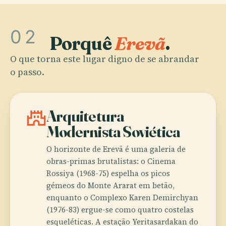
02
Porquê
Erevã
.
O que torna este lugar digno de se abrandar
o passo.
castle
Arquitetura
Modernista Soviética
O horizonte de Erevã é uma galeria de
obras-primas brutalistas: o Cinema
Rossiya (1968-75) espelha os picos
gémeos do Monte Ararat em betão,
enquanto o Complexo Karen Demirchyan
(1976-83) ergue-se como quatro costelas
esqueléticas. A estação Yeritasardakan do