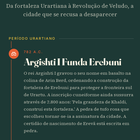
Da fortaleza Urartiana à Revolução de Veludo, a
cidade que se recusa a desaparecer
PERÍODO URARTIANO
782 A.C.
castle
Argishti I Funda Erebuni
O rei Argishti I gravou o seu nome em basalto na
colina de Arin Berd, ordenando a construção da
fortaleza de Erebuni para proteger a fronteira sul
de Urartu. A inscrição cuneiforme ainda sussurra
através de 2.800 anos: 'Pela grandeza de Khaldi,
construí esta fortaleza.' A pedra de tufo rosa que
escolheu tornar-se-ia a assinatura da cidade. A
certidão de nascimento de Erevã está escrita em
pedra.