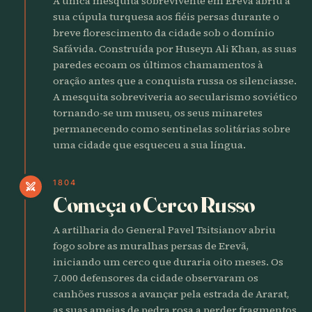
A única mesquita sobrevivente em Erevã abriu a
sua cúpula turquesa aos fiéis persas durante o
breve florescimento da cidade sob o domínio
Safávida. Construída por Huseyn Ali Khan, as suas
paredes ecoam os últimos chamamentos à
oração antes que a conquista russa os silenciasse.
A mesquita sobreviveria ao secularismo soviético
tornando-se um museu, os seus minaretes
permanecendo como sentinelas solitárias sobre
uma cidade que esqueceu a sua língua.
1804
swords
Começa o Cerco Russo
A artilharia do General Pavel Tsitsianov abriu
fogo sobre as muralhas persas de Erevã,
iniciando um cerco que duraria oito meses. Os
7.000 defensores da cidade observaram os
canhões russos a avançar pela estrada de Ararat,
as suas ameias de pedra rosa a perder fragmentos