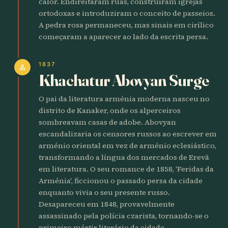
calor. Endireitaram ruas, construíram igrejas
ortodoxas e introduziram o conceito de passeios.
A pedra rosa permaneceu, mas sinais em cirílico
começaram a aparecer ao lado da escrita persa.
1837
person
Khachatur Abovyan Surge
O pai da literatura arménia moderna nasceu no
distrito de Kanaker, onde os alperceiros
sombreavam casas de adobe. Abovyan
escandalizaria os censores russos ao escrever em
arménio oriental em vez de arménio eclesiástico,
transformando a língua dos mercados de Erevã
em literatura. O seu romance de 1858, 'Feridas da
Arménia', ficcionou o passado persa da cidade
enquanto vivia o seu presente russo.
Desapareceu em 1848, provavelmente
assassinado pela polícia czarista, tornando-se o
primeiro mártir literário da cidade.