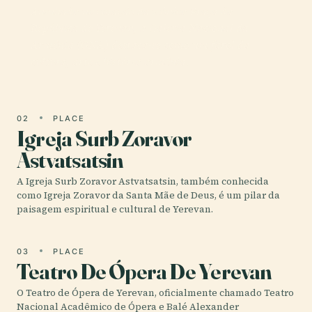
Aninhada no coração da icônica Praça da
República de Yerevan, a Galeria Nacional da
Armênia (GNA) destaca-se como um farol da
cultura, arte e história armênia.
02
PLACE
Igreja Surb Zoravor
Astvatsatsin
A Igreja Surb Zoravor Astvatsatsin, também conhecida
como Igreja Zoravor da Santa Mãe de Deus, é um pilar da
paisagem espiritual e cultural de Yerevan.
03
PLACE
Teatro De Ópera De Yerevan
O Teatro de Ópera de Yerevan, oficialmente chamado Teatro
Nacional Acadêmico de Ópera e Balé Alexander