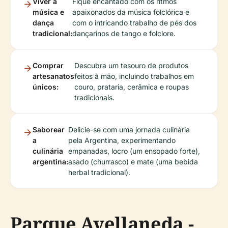
Viver a
Fique encantado com os ritmos
música e
apaixonados da música folclórica e
dança
com o intricando trabalho de pés dos
tradicional:
dançarinos de tango e folclore.
Comprar
Descubra um tesouro de produtos
artesanatos
feitos à mão, incluindo trabalhos em
únicos:
couro, prataria, cerâmica e roupas
tradicionais.
Saborear
Delicie-se com uma jornada culinária
a
pela Argentina, experimentando
culinária
empanadas, locro (um ensopado forte),
argentina:
asado (churrasco) e mate (uma bebida
herbal tradicional).
Parque Avellaneda -