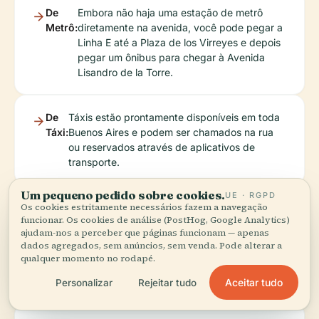
De
Embora não haja uma estação de metrô
Metrô:
diretamente na avenida, você pode pegar a
Linha E até a Plaza de los Virreyes e depois
pegar um ônibus para chegar à Avenida
Lisandro de la Torre.
De
Táxis estão prontamente disponíveis em toda
Táxi:
Buenos Aires e podem ser chamados na rua
ou reservados através de aplicativos de
transporte.
Um pequeno pedido sobre cookies.
UE · RGPD
Os cookies estritamente necessários fazem a navegação
funcionar. Os cookies de análise (PostHog, Google Analytics)
Informações para
ajudam-nos a perceber que páginas funcionam — apenas
dados agregados, sem anúncios, sem venda. Pode alterar a
Visitantes
qualquer momento no rodapé.
Aceitar tudo
Personalizar
Rejeitar tudo